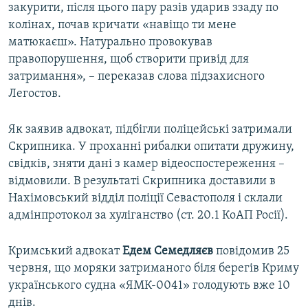
закурити, після цього пару разів ударив ззаду по
колінах, почав кричати «навіщо ти мене
матюкаєш». Натурально провокував
правопорушення, щоб створити привід для
затримання», – переказав слова підзахисного
Легостов.
Як заявив адвокат, підбігли поліцейські затримали
Скрипника. У проханні рибалки опитати дружину,
свідків, зняти дані з камер відеоспостереження –
відмовили. В результаті Скрипника доставили в
Нахімовський відділ поліції Севастополя і склали
адмінпротокол за хуліганство (ст. 20.1 КоАП Росії).
Кримський адвокат
Едем Семедляєв
повідомив 25
червня, що моряки затриманого біля берегів Криму
українського судна «ЯМК-0041» голодують вже 10
днів.