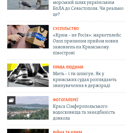
морський шлях українським
БпЛА до Севастополя. Чи реально
це?
СУСПІЛЬСТВО
«Крим – не Росія»: маркетплейс
Ozon припинив прийом нових
замовлень на Кримському
півострові
ПРАВА ЛЮДИНИ
Мить – і ти шпигун. Як у
кримських судах розглядають
звинувачення в держзраді
ФОТОГАЛЕРЕЇ
Краса Сімферопольського
водосховища та занедбаність
довкола
ВІЙНА ТА КРИМ