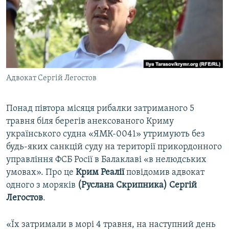
ВІДЕОУРОКИ «ELIFBE»
Русский
СВІДЧЕННЯ ОКУПАЦІЇ
Qırımtatar
УКРАЇНСЬКА ПРОБЛЕМА КРИМУ
ДОЛУЧАЙСЯ!
ІНФОГРАФІКА
Адвокат Сергій Легостов
Понад півтора місяця рибалки затриманого 5
Усі сайти RFE/RL
травня біля берегів анексованого Криму
українського судна «ЯМК-0041» утримують без
будь-яких санкцій суду на території прикордонного
управління ФСБ Росії в Балаклаві «в нелюдських
умовах». Про це
Крим Реалії
повідомив адвокат
одного з моряків
(Руслана Скрипника) Сергій
Легостов
.
«Їх затримали в морі 4 травня, на наступний день