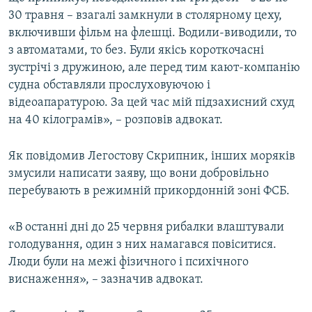
30 травня – взагалі замкнули в столярному цеху,
включивши фільм на флешці. Водили-виводили, то
з автоматами, то без. Були якісь короткочасні
зустрічі з дружиною, але перед тим кают-компанію
судна обставляли прослуховуючою і
відеоапаратурою. За цей час мій підзахисний схуд
на 40 кілограмів», – розповів адвокат.
Як повідомив Легостову Скрипник, інших моряків
змусили написати заяву, що вони добровільно
перебувають в режимній прикордонній зоні ФСБ.
«В останні дні до 25 червня рибалки влаштували
голодування, один з них намагався повіситися.
Люди були на межі фізичного і психічного
виснаження», – зазначив адвокат.