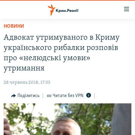
Доступність
посилання
Перейти
НОВИНИ
до
НОВИНИ
Адвокат утримуваного в Криму
основного
ВОДА.КРИМ
матеріалу
українського рибалки розповів
ВІДЕО ТА ФОТО
Перейти
про «нелюдські умови»
до
ПОЛІТИКА
утримання
основної
БЛОГИ
навігації
28 червень 2018, 17:33
Перейти
ПОГЛЯД
до
Поділитись
Читати без VPN
ІНТЕРВ'Ю
пошуку
ВСЕ ЗА ДЕНЬ
СПЕЦПРОЕКТИ
ЯК ОБІЙТИ БЛОКУВАННЯ
ДЕПОРТАЦІЯ