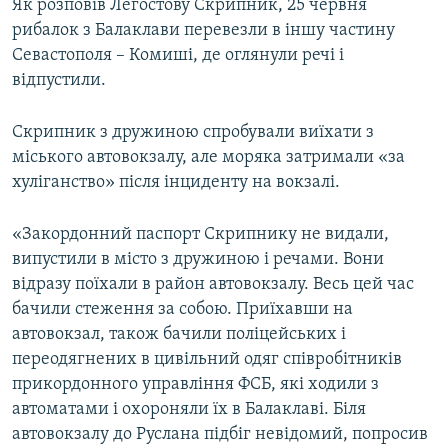
Як розповів Легостову Скрипник, 25 червня
рибалок з Балаклави перевезли в іншу частину
Севастополя – Комиші, де оглянули речі і
відпустили.
Скрипник з дружиною спробували виїхати з
міського автовокзалу, але моряка затримали «за
хуліганство» після інциденту на вокзалі.
«Закордонний паспорт Скрипнику не видали,
випустили в місто з дружиною і речами. Вони
відразу поїхали в район автовокзалу. Весь цей час
бачили стеження за собою. Приїхавши на
автовокзал, також бачили поліцейських і
переодягнених в цивільний одяг співробітників
прикордонного управління ФСБ, які ходили з
автоматами і охороняли їх в Балаклаві. Біля
автовокзалу до Руслана підбіг невідомий, попросив