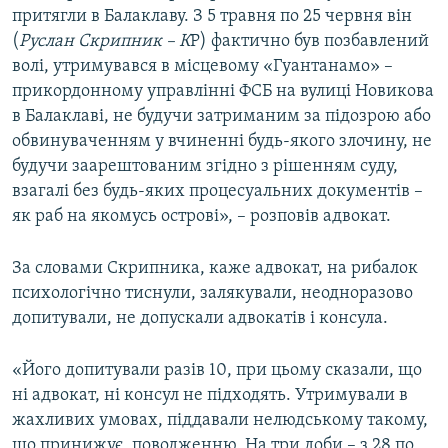
притягли в Балаклаву. З 5 травня по 25 червня він
(
Руслан Скрипник – К
Р) фактично був позбавлений
волі, утримувався в місцевому «Гуантанамо» –
прикордонному управлінні ФСБ на вулиці Новикова
в Балаклаві, не будучи затриманим за підозрою або
обвинуваченням у вчиненні будь-якого злочину, не
будучи заарештованим згідно з рішенням суду,
взагалі без будь-яких процесуальних документів –
як раб на якомусь острові», – розповів адвокат.
За словами Скрипника, каже адвокат, на рибалок
психологічно тиснули, залякували, неодноразово
допитували, не допускали адвокатів і консула.
«Його допитували разів 10, при цьому сказали, що
ні адвокат, ні консул не підходять. Утримували в
жахливих умовах, піддавали нелюдському такому,
що принижує, поводженню. На три доби – з 28 по