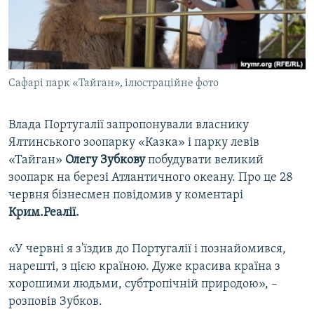
ВІДЕОУРОКИ «ELIFBE»
Русский
СВІДЧЕННЯ ОКУПАЦІЇ
Qırımtatar
УКРАЇНСЬКА ПРОБЛЕМА КРИМУ
Сафарі парк «Тайган», ілюстраційне фото
ДОЛУЧАЙСЯ!
ІНФОГРАФІКА
Влада Португалії запропонували власнику
Ялтинського зоопарку «Казка» і парку левів
Усі сайти RFE/RL
«Тайган»
Олегу Зубкову
побудувати великий
зоопарк на березі Атлантичного океану. Про це 28
червня бізнесмен повідомив у коментарі
Крим.Реалії.
«У червні я з'їздив до Португалії і познайомився,
нарешті, з цією країною. Дуже красива країна з
хорошими людьми, субтропічній природою», –
розповів Зубков.