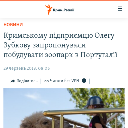
Доступність
посилання
Перейти
НОВИНИ
до
НОВИНИ
Кримському підприємцю Олегу
основного
ВОДА.КРИМ
матеріалу
Зубкову запропонували
ВІДЕО ТА ФОТО
Перейти
побудувати зоопарк в Португалії
до
ПОЛІТИКА
основної
29 червень 2018, 08:06
БЛОГИ
навігації
Перейти
Поділитись
Читати без VPN
ПОГЛЯД
до
ІНТЕРВ'Ю
пошуку
ВСЕ ЗА ДЕНЬ
СПЕЦПРОЕКТИ
ЯК ОБІЙТИ БЛОКУВАННЯ
ДЕПОРТАЦІЯ