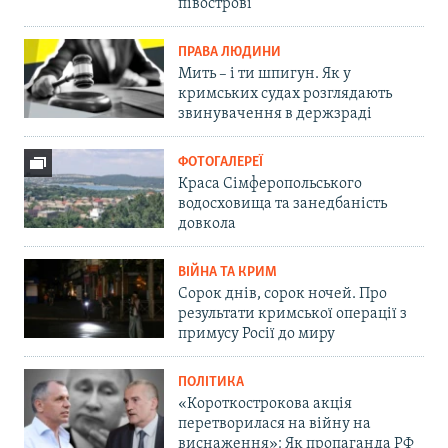
півострові
ПРАВА ЛЮДИНИ
Мить – і ти шпигун. Як у
кримських судах розглядають
звинувачення в держзраді
ФОТОГАЛЕРЕЇ
Краса Сімферопольського
водосховища та занедбаність
довкола
ВІЙНА ТА КРИМ
Сорок днів, сорок ночей. Про
результати кримської операції з
примусу Росії до миру
ПОЛІТИКА
«Короткострокова акція
перетворилася на війну на
виснаження»: Як пропаганда РФ