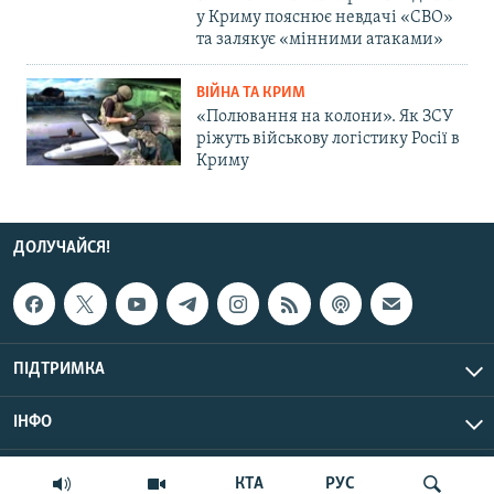
у Криму пояснює невдачі «СВО»
та залякує «мінними атаками»
ВІЙНА ТА КРИМ
«Полювання на колони». Як ЗСУ
ріжуть військову логістику Росії в
Криму
ДОЛУЧАЙСЯ!
ПІДТРИМКА
ІНФО
© Крим.Реалії, 2026 | Усі права застережено.
КТА
РУС