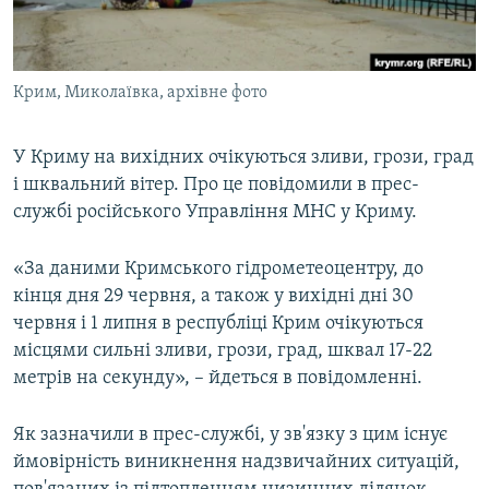
ВІДЕОУРОКИ «ELIFBE»
Русский
СВІДЧЕННЯ ОКУПАЦІЇ
Qırımtatar
Крим, Миколаївка, архівне фото
УКРАЇНСЬКА ПРОБЛЕМА КРИМУ
ДОЛУЧАЙСЯ!
ІНФОГРАФІКА
У Криму на вихідних очікуються зливи, грози, град
і шквальний вітер. Про це повідомили в прес-
службі російського Управління МНС у Криму.
Усі сайти RFE/RL
«За даними Кримського гідрометеоцентру, до
кінця дня 29 червня, а також у вихідні дні 30
червня і 1 липня в республіці Крим очікуються
місцями сильні зливи, грози, град, шквал 17-22
метрів на секунду», – йдеться в повідомленні.
Як зазначили в прес-службі, у зв'язку з цим існує
ймовірність виникнення надзвичайних ситуацій,