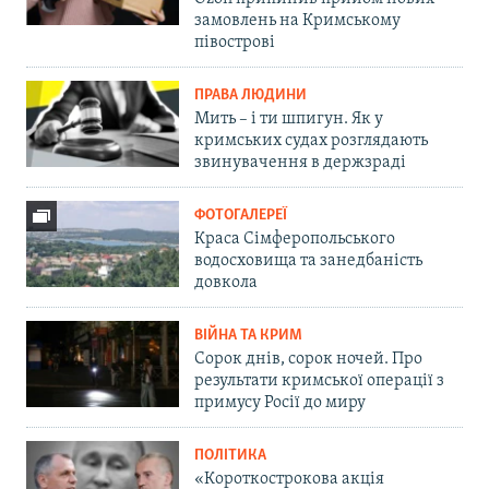
замовлень на Кримському
півострові
ПРАВА ЛЮДИНИ
Мить – і ти шпигун. Як у
кримських судах розглядають
звинувачення в держзраді
ФОТОГАЛЕРЕЇ
Краса Сімферопольського
водосховища та занедбаність
довкола
ВІЙНА ТА КРИМ
Сорок днів, сорок ночей. Про
результати кримської операції з
примусу Росії до миру
ПОЛІТИКА
«Короткострокова акція