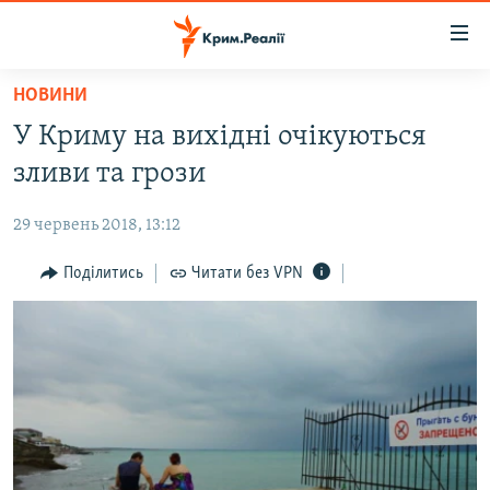
Доступність
посилання
Перейти
НОВИНИ
до
НОВИНИ
У Криму на вихідні очікуються
основного
ВОДА.КРИМ
матеріалу
зливи та грози
ВІДЕО ТА ФОТО
Перейти
до
29 червень 2018, 13:12
ПОЛІТИКА
основної
БЛОГИ
Поділитись
Читати без VPN
навігації
Перейти
ПОГЛЯД
до
ІНТЕРВ'Ю
пошуку
ВСЕ ЗА ДЕНЬ
СПЕЦПРОЕКТИ
ЯК ОБІЙТИ БЛОКУВАННЯ
ДЕПОРТАЦІЯ