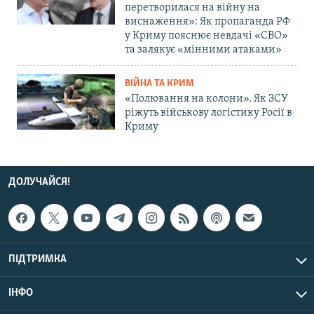
перетворилася на війну на
виснаження»: Як пропаганда РФ
у Криму пояснює невдачі «СВО»
та залякує «мінними атаками»
ВІЙНА ТА КРИМ
«Полювання на колони». Як ЗСУ
ріжуть військову логістику Росії в
Криму
ДОЛУЧАЙСЯ!
ПІДТРИМКА
ІНФО