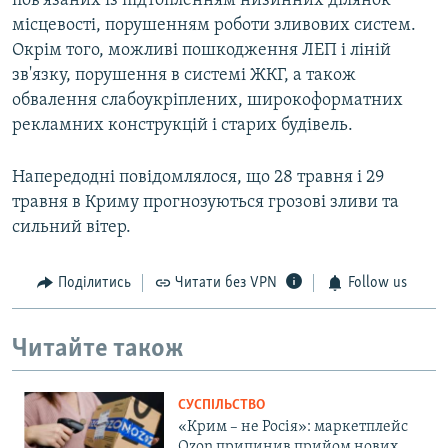
пов'язаних із підтопленням низинних ділянок
місцевості, порушенням роботи зливових систем.
Окрім того, можливі пошкодження ЛЕП і ліній
зв'язку, порушення в системі ЖКГ, а також
обвалення слабоукріплених, широкоформатних
рекламних конструкцій і старих будівель.
Напередодні повідомлялося, що 28 травня і 29
травня в Криму прогнозуються грозові зливи та
сильний вітер.
Поділитись
Читати без VPN
Follow us
Читайте також
СУСПІЛЬСТВО
«Крим – не Росія»: маркетплейс
Ozon припинив прийом нових