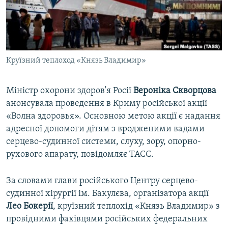
ВІДЕОУРОКИ «ELIFBE»
Русский
СВІДЧЕННЯ ОКУПАЦІЇ
Qırımtatar
УКРАЇНСЬКА ПРОБЛЕМА КРИМУ
Круїзний теплоход «Князь Владимир»
ДОЛУЧАЙСЯ!
ІНФОГРАФІКА
Міністр охорони здоров'я Росії
Вероніка Скворцова
анонсувала проведення в Криму російської акції
Усі сайти RFE/RL
«Волна здоровья». Основною метою акції є надання
адресної допомоги дітям з вродженими вадами
серцево-судинної системи, слуху, зору, опорно-
рухового апарату, повідомляє ТАСС.
За словами глави російського Центру серцево-
судинної хірургії ім. Бакулєва, організатора акції
Лео Бокерії
, круїзний теплохід «Князь Владимир» з
провідними фахівцями російських федеральних