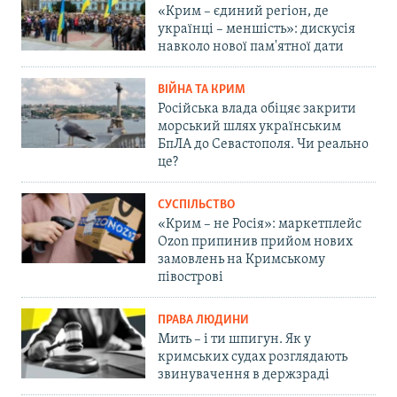
«Крим – єдиний регіон, де
українці – меншість»: дискусія
навколо нової пам'ятної дати
ВІЙНА ТА КРИМ
Російська влада обіцяє закрити
морський шлях українським
БпЛА до Севастополя. Чи реально
це?
СУСПІЛЬСТВО
«Крим – не Росія»: маркетплейс
Ozon припинив прийом нових
замовлень на Кримському
півострові
ПРАВА ЛЮДИНИ
Мить – і ти шпигун. Як у
кримських судах розглядають
звинувачення в держзраді