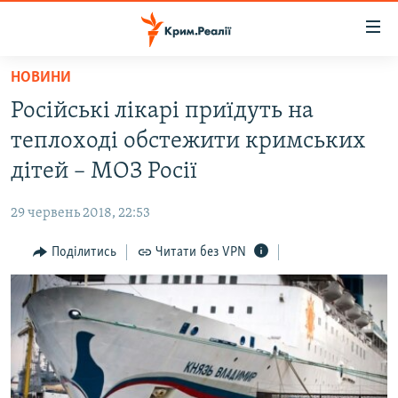
Доступність
посилання
Перейти
НОВИНИ
до
НОВИНИ
Російські лікарі приїдуть на
основного
ВОДА.КРИМ
матеріалу
теплоході обстежити кримських
ВІДЕО ТА ФОТО
Перейти
дітей – МОЗ Росії
до
ПОЛІТИКА
основної
29 червень 2018, 22:53
БЛОГИ
навігації
Перейти
Поділитись
Читати без VPN
ПОГЛЯД
до
ІНТЕРВ'Ю
пошуку
ВСЕ ЗА ДЕНЬ
СПЕЦПРОЕКТИ
ЯК ОБІЙТИ БЛОКУВАННЯ
ДЕПОРТАЦІЯ