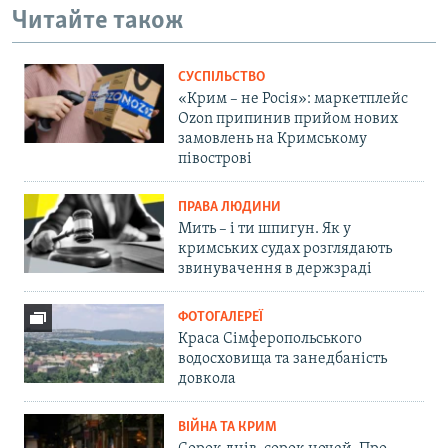
Читайте також
СУСПІЛЬСТВО
«Крим – не Росія»: маркетплейс
Ozon припинив прийом нових
замовлень на Кримському
півострові
ПРАВА ЛЮДИНИ
Мить – і ти шпигун. Як у
кримських судах розглядають
звинувачення в держзраді
ФОТОГАЛЕРЕЇ
Краса Сімферопольського
водосховища та занедбаність
довкола
ВІЙНА ТА КРИМ