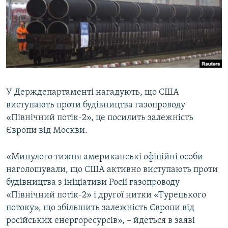
ВІДЕОУРОКИ «ELIFBE»
Русский
СВІДЧЕННЯ ОКУПАЦІЇ
Qırımtatar
УКРАЇНСЬКА ПРОБЛЕМА КРИМУ
ДОЛУЧАЙСЯ!
ІНФОГРАФІКА
У Держдепартаменті нагадують, що США
виступають проти будівництва газопроводу
Усі сайти RFE/RL
«Північний потік-2», це посилить залежність
Європи від Москви.
«Минулого тижня американські офіційні особи
наголошували, що США активно виступають проти
будівництва з ініціативи Росії газопроводу
«Північний потік-2» і другої нитки «Турецького
потоку», що збільшить залежність Європи від
російських енергоресурсів», – йдеться в заяві