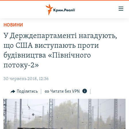
Доступність
посилання
Перейти
НОВИНИ
до
НОВИНИ
У Держдепартаменті нагадують,
основного
ВОДА.КРИМ
матеріалу
що США виступають проти
ВІДЕО ТА ФОТО
Перейти
будівництва «Північного
до
ПОЛІТИКА
потоку-2»
основної
БЛОГИ
навігації
30 червень 2018, 12:36
Перейти
ПОГЛЯД
до
Поділитись
Читати без VPN
ІНТЕРВ'Ю
пошуку
ВСЕ ЗА ДЕНЬ
СПЕЦПРОЕКТИ
ЯК ОБІЙТИ БЛОКУВАННЯ
ДЕПОРТАЦІЯ