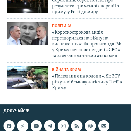
Сорок днів, сорок ночей. Про
результати кримської операції з
примусу Росії до миру
ПОЛІТИКА
«Короткострокова акція
перетворилася на війну на
виснаження»: Як пропаганда РФ
у Криму пояснює невдачі «СВО»
та залякує «мінними атаками»
ВІЙНА ТА КРИМ
«Полювання на колони». Як ЗСУ
ріжуть військову логістику Росії в
Криму
ДОЛУЧАЙСЯ!