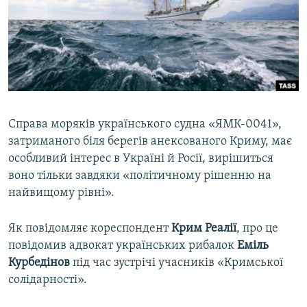
ВІДЕОУРОКИ «ELIFBE»
Русский
СВІДЧЕННЯ ОКУПАЦІЇ
Qırımtatar
УКРАЇНСЬКА ПРОБЛЕМА КРИМУ
ДОЛУЧАЙСЯ!
ІНФОГРАФІКА
Справа моряків українського судна «ЯМК-0041»,
затриманого біля берегів анексованого Криму, має
Усі сайти RFE/RL
особливий інтерес в Україні й Росії, вирішиться
воно тільки завдяки «політичному рішенню на
найвищому рівні».
Як повідомляє кореспондент
Крим Реалії
, про це
повідомив адвокат українських рибалок
Еміль
Курбедінов
під час зустрічі учасників «Кримської
солідарності».