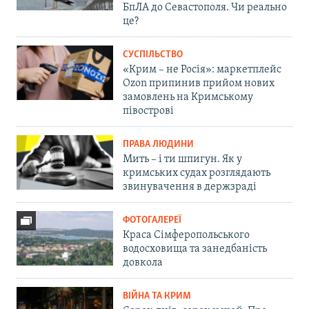
БпЛА до Севастополя. Чи реально
це?
СУСПІЛЬСТВО
«Крим – не Росія»: маркетплейс
Ozon припинив прийом нових
замовлень на Кримському
півострові
ПРАВА ЛЮДИНИ
Мить – і ти шпигун. Як у
кримських судах розглядають
звинувачення в держзраді
ФОТОГАЛЕРЕЇ
Краса Сімферопольського
водосховища та занедбаність
довкола
ВІЙНА ТА КРИМ