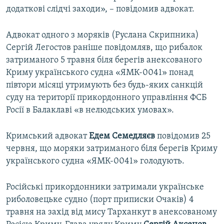
додаткові слідчі заходи», – повідомив адвокат.
Адвокат одного з моряків (Руслана Скрипника)
Сергій Легостов раніше повідомляв, що рибалок
затриманого 5 травня біля берегів анексованого
Криму українського судна «ЯМК-0041» понад
півтори місяці утримують без будь-яких санкцій
суду на території прикордонного управління ФСБ
Росії в Балаклаві «в нелюдських умовах».
Кримський адвокат
Едем Семедляєв
повідомив 25
червня, що моряки затриманого біля берегів Криму
українського судна «ЯМК-0041» голодують.
Російські прикордонники затримали українське
риболовецьке судно (порт приписки Очаків) 4
травня на захід від мису Тарханкут в анексованому