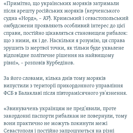
«Примітно, що українських моряків затримали
після арешту російських моряків (керченського
судна «Норд», –
КР
). Кримський і севастопольський
омбудсмени проявляють особливий інтерес до цієї
справи, постійно цікавляться становищем рибалок:
що з ними, як і де. Наскільки я розумію, ця справа
зрушить із мертвої точки, як тільки буде ухвалене
відповідне політичне рішення на найвищому
рівні», – розповів Курбедінов.
За його словами, кілька днів тому моряків
випустили з території прикордонного управління
ФСБ в Балаклаві після півторамісячного ув'язнення.
«Звинувачень українцям не пред'явили, проте
закордонні паспорти рибалкам не повернули, тому
вони практично не можуть покинути межі
Севастополя і постійно запрошуються на різні