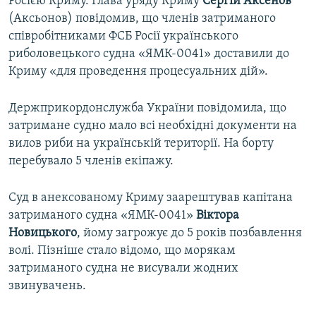
Росією Криму. Глава уряду Криму
Сергій Аксенов
(Аксьонов)
повідомив, що членів затриманого
співробітниками ФСБ Росії українського
риболовецького судна «ЯМК-0041» доставили до
Криму «для проведення процесуальних дій».
Держприкордонслужба України повідомила, що
затримане судно мало всі необхідні документи на
вилов риби на українській території. На борту
перебувало 5 членів екіпажу.
Суд в анексованому Криму заарештував капітана
затриманого судна «ЯМК-0041»
Віктора
Новицького
, йому загрожує до 5 років позбавлення
волі. Пізніше стало відомо, що морякам
затриманого судна не висували жодних
звинувачень.