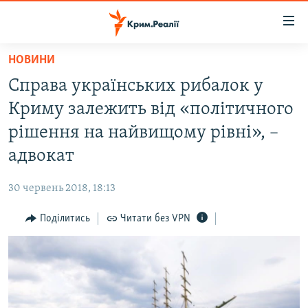
Доступність
посилання
Перейти
НОВИНИ
до
НОВИНИ
Справа українських рибалок у
основного
ВОДА.КРИМ
матеріалу
Криму залежить від «політичного
ВІДЕО ТА ФОТО
Перейти
рішення на найвищому рівні», –
до
ПОЛІТИКА
адвокат
основної
БЛОГИ
навігації
30 червень 2018, 18:13
Перейти
ПОГЛЯД
до
Поділитись
Читати без VPN
ІНТЕРВ'Ю
пошуку
ВСЕ ЗА ДЕНЬ
СПЕЦПРОЕКТИ
ЯК ОБІЙТИ БЛОКУВАННЯ
ДЕПОРТАЦІЯ