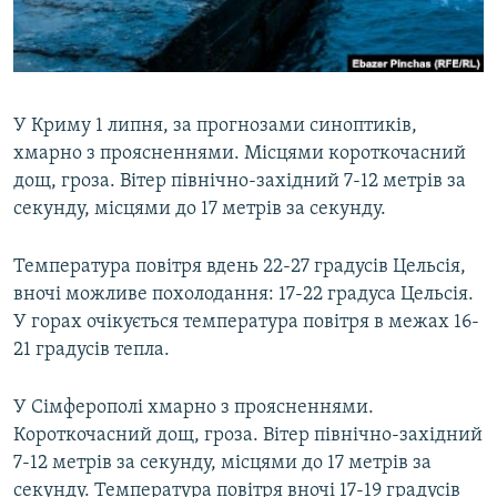
ВІДЕОУРОКИ «ELIFBE»
Русский
СВІДЧЕННЯ ОКУПАЦІЇ
Qırımtatar
УКРАЇНСЬКА ПРОБЛЕМА КРИМУ
У Криму 1 липня, за прогнозами синоптиків,
ДОЛУЧАЙСЯ!
ІНФОГРАФІКА
хмарно з проясненнями. Місцями короткочасний
дощ, гроза. Вітер північно-західний 7-12 метрів за
секунду, місцями до 17 метрів за секунду.
Усі сайти RFE/RL
Температура повітря вдень 22-27 градусів Цельсія,
вночі можливе похолодання: 17-22 градуса Цельсія.
У горах очікується температура повітря в межах 16-
21 градусів тепла.
У Сімферополі хмарно з проясненнями.
Короткочасний дощ, гроза. Вітер північно-західний
7-12 метрів за секунду, місцями до 17 метрів за
секунду. Температура повітря вночі 17-19 градусів