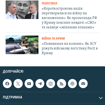
ПОЛІТИКА
«Короткострокова акція
перетворилася на війну на
виснаження»: Як пропаганда РФ
у Криму пояснює невдачі «СВО»
та залякує «мінними атаками»
ВІЙНА ТА КРИМ
«Полювання на колони». Як ЗСУ
ріжуть військову логістику Росії в
Криму
ДОЛУЧАЙСЯ!
ПІДТРИМКА