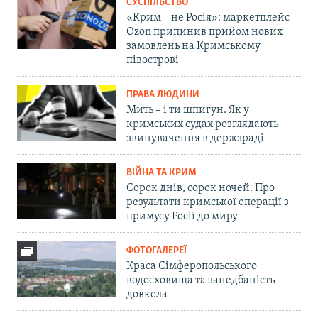
СУСПІЛЬСТВО
«Крим – не Росія»: маркетплейс
Ozon припинив прийом нових
замовлень на Кримському
півострові
ПРАВА ЛЮДИНИ
Мить – і ти шпигун. Як у
кримських судах розглядають
звинувачення в держзраді
ВІЙНА ТА КРИМ
Сорок днів, сорок ночей. Про
результати кримської операції з
примусу Росії до миру
ФОТОГАЛЕРЕЇ
Краса Сімферопольського
водосховища та занедбаність
довкола