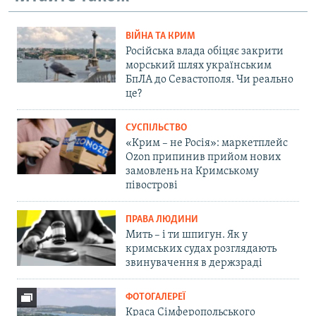
ВІЙНА ТА КРИМ
Російська влада обіцяє закрити
морський шлях українським
БпЛА до Севастополя. Чи реально
це?
СУСПІЛЬСТВО
«Крим – не Росія»: маркетплейс
Ozon припинив прийом нових
замовлень на Кримському
півострові
ПРАВА ЛЮДИНИ
Мить – і ти шпигун. Як у
кримських судах розглядають
звинувачення в держзраді
ФОТОГАЛЕРЕЇ
Краса Сімферопольського