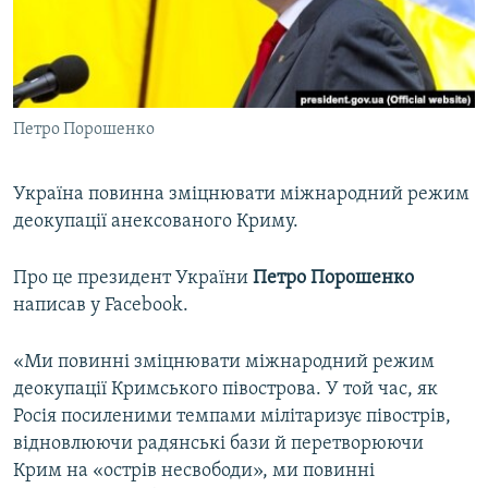
ВІДЕОУРОКИ «ELIFBE»
Русский
СВІДЧЕННЯ ОКУПАЦІЇ
Qırımtatar
УКРАЇНСЬКА ПРОБЛЕМА КРИМУ
Петро Порошенко
ДОЛУЧАЙСЯ!
ІНФОГРАФІКА
Україна повинна зміцнювати міжнародний режим
деокупації анексованого Криму.
Усі сайти RFE/RL
Про це президент України
Петро Порошенко
написав у Facebook.
«Ми повинні зміцнювати міжнародний режим
деокупації Кримського півострова. У той час, як
Росія посиленими темпами мілітаризує півострів,
відновлюючи радянські бази й перетворюючи
Крим на «острів несвободи», ми повинні