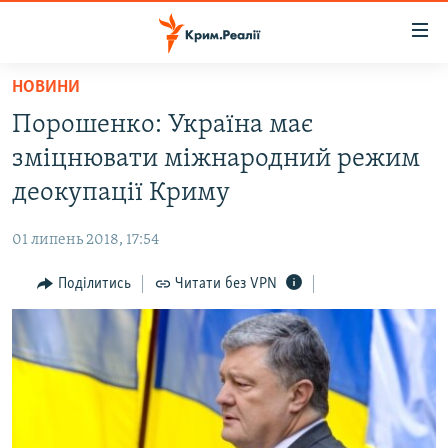
Доступність
посилання
Перейти
НОВИНИ
до
НОВИНИ
Порошенко: Україна має
основного
ВОДА.КРИМ
матеріалу
зміцнювати міжнародний режим
ВІДЕО ТА ФОТО
Перейти
деокупації Криму
до
ПОЛІТИКА
основної
01 липень 2018, 17:54
БЛОГИ
навігації
Перейти
Поділитись
Читати без VPN
ПОГЛЯД
до
ІНТЕРВ'Ю
пошуку
ВСЕ ЗА ДЕНЬ
СПЕЦПРОЕКТИ
ЯК ОБІЙТИ БЛОКУВАННЯ
ДЕПОРТАЦІЯ