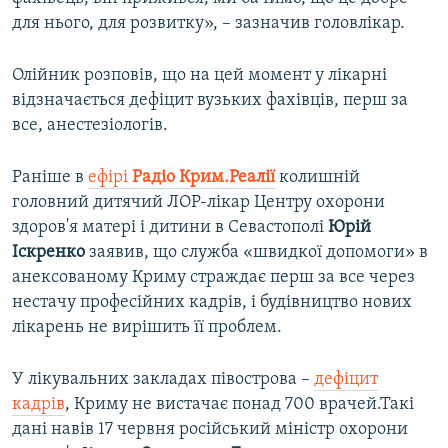
для нього, для розвитку», – зазначив головлікар.
Олійник розповів, що на цей момент у лікарні
відзначається дефіцит вузьких фахівців, перш за
все, анестезіологів.
Раніше в
ефірі
Радіо Крим.Реалії
колишній
головний дитячий ЛОР-лікар Центру охорони
здоров'я матері і дитини в Севастополі
Юрій
Іскренко
заявив, що служба «швидкої допомоги» в
анексованому Криму страждає перш за все через
нестачу професійних кадрів, і будівництво нових
лікарень не вирішить її проблем.
У лікувальних закладах півострова –
дефіцит
кадрів
, Криму не вистачає понад 700 врачей.Такі
дані навів 17 червня російський міністр охорони