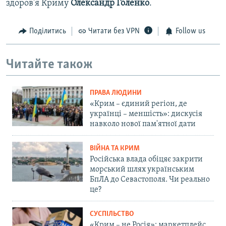
здоров'я Криму
Олександр Голенко
.
Поділитись
Читати без VPN
Follow us
Читайте також
ПРАВА ЛЮДИНИ
«Крим – єдиний регіон, де
українці – меншість»: дискусія
навколо нової пам'ятної дати
ВІЙНА ТА КРИМ
Російська влада обіцяє закрити
морський шлях українським
БпЛА до Севастополя. Чи реально
це?
СУСПІЛЬСТВО
«Крим – не Росія»: маркетплейс