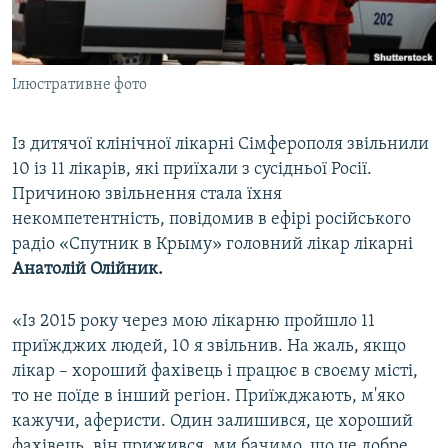
ВІДЕОУРОКИ «ELIFBE»
Русский
СВІДЧЕННЯ ОКУПАЦІЇ
Qırımtatar
Ілюстративне фото
УКРАЇНСЬКА ПРОБЛЕМА КРИМУ
ДОЛУЧАЙСЯ!
ІНФОГРАФІКА
Із дитячої клінічної лікарні Сімферополя звільнили
10 із 11 лікарів, які приїхали з сусідньої Росії.
Причиною звільнення стала їхня
Усі сайти RFE/RL
некомпетентність, повідомив в ефірі російського
радіо «Спутник в Крыму» головний лікар лікарні
Анатолій Олійник.
«Із 2015 року через мою лікарню пройшло 11
приїжджих людей, 10 я звільнив. На жаль, якщо
лікар – хороший фахівець і працює в своєму місті,
то не поїде в інший регіон. Приїжджають, м'яко
кажучи, аферисти. Один залишився, це хороший
фахівець, він прижився, ми бачимо, що це добре