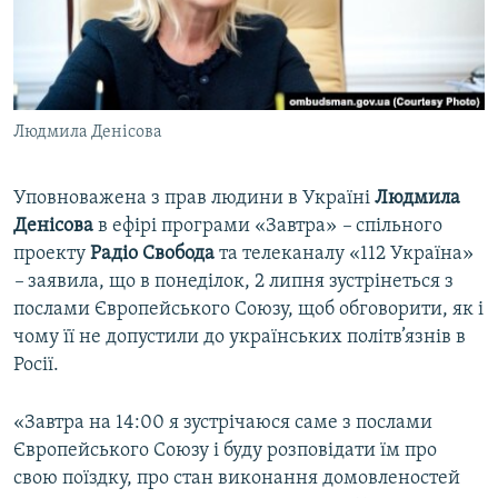
ВІДЕОУРОКИ «ELIFBE»
Русский
СВІДЧЕННЯ ОКУПАЦІЇ
Qırımtatar
УКРАЇНСЬКА ПРОБЛЕМА КРИМУ
Людмила Денісова
ДОЛУЧАЙСЯ!
ІНФОГРАФІКА
Уповноважена з прав людини в Україні
Людмила
Денісова
в ефірі програми «Завтра»
–
спільного
Усі сайти RFE/RL
проекту
Радіо
Свобода
та телеканалу «112 Україна»
–
заявила, що в понеділок, 2 липня зустрінеться з
послами Європейського Союзу, щоб обговорити, як і
чому її не допустили до українських політв’язнів в
Росії.
«Завтра на 14:00 я зустрічаюся саме з послами
Європейського Союзу і буду розповідати їм про
свою поїздку, про стан виконання домовленостей