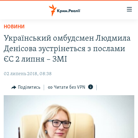
Доступність
посилання
Перейти
НОВИНИ
до
НОВИНИ
Український омбудсмен Людмила
основного
ВОДА.КРИМ
матеріалу
Денісова зустрінеться з послами
ВІДЕО ТА ФОТО
Перейти
ЄС 2 липня – ЗМІ
до
ПОЛІТИКА
основної
02 липень 2018, 08:38
БЛОГИ
навігації
Перейти
Поділитись
Читати без VPN
ПОГЛЯД
до
ІНТЕРВ'Ю
пошуку
ВСЕ ЗА ДЕНЬ
СПЕЦПРОЕКТИ
ЯК ОБІЙТИ БЛОКУВАННЯ
ДЕПОРТАЦІЯ