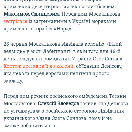
кримських дезертирів» військовослужбовцем
Максимом
Одинцовим
. Перед цим Москалькова
зустрілася
із затриманими в Україні моряками
кримського корабля «Норд».
28 червня Москалькова відвідала колонію «Білий
ведмідь» у місті Лабитнангі, в якій того дня 46-й
день голодував громадянин України Олег Сенцов.
Кортеж доставив її до колонії
, об’їхавши Денісову,
яка чекала перед воротами пенітенціарного
закладу.
Перед цим речник російського омбудсмена Тетяни
Москалькової
Олексій
Зловедов
заявив, що Денісова
не узгоджувала з російською стороною відвідання
українського в’язня Олега Сенцова, тому й не
зможе побачити його.