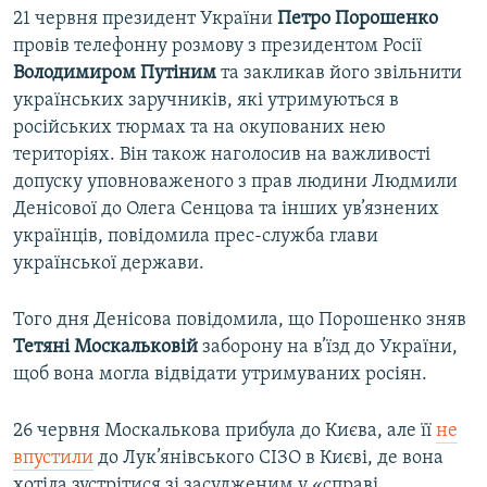
21 червня президент України
Петро
Порошенко
провів телефонну розмову з президентом Росії
Володимиром
Путіним
та закликав його звільнити
українських заручників, які утримуються в
російських тюрмах та на окупованих нею
територіях. Він також наголосив на важливості
допуску уповноваженого з прав людини Людмили
Денісової до Олега Сенцова та інших ув’язнених
українців, повідомила прес-служба глави
української держави.
Того дня Денісова повідомила, що Порошенко зняв
Тетяні
Москальковій
заборону на в’їзд до України,
щоб вона могла відвідати утримуваних росіян.
26 червня Москалькова прибула до Києва, але її
не
впустили
до Лук’янівського СІЗО в Києві, де вона
хотіла зустрітися зі засудженим у «справі