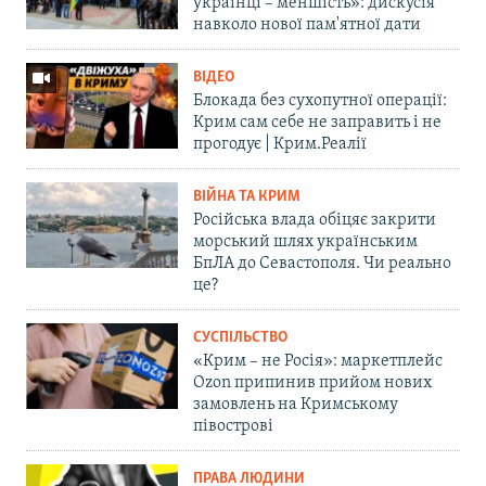
українці – меншість»: дискусія
навколо нової пам'ятної дати
ВІДЕО
Блокада без сухопутної операції:
Крим сам себе не заправить і не
прогодує | Крим.Реалії
ВІЙНА ТА КРИМ
Російська влада обіцяє закрити
морський шлях українським
БпЛА до Севастополя. Чи реально
це?
СУСПІЛЬСТВО
«Крим – не Росія»: маркетплейс
Ozon припинив прийом нових
замовлень на Кримському
півострові
ПРАВА ЛЮДИНИ