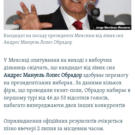
ВІДЕОУРОКИ «ELIFBE»
Русский
СВІДЧЕННЯ ОКУПАЦІЇ
Qırımtatar
УКРАЇНСЬКА ПРОБЛЕМА КРИМУ
Кандидат на посаду президента Мексики від лівих сил
ДОЛУЧАЙСЯ!
ІНФОГРАФІКА
Андрес Мануель Лопес Обрадор
У Мексиці опитування на виході з виборчих
Усі сайти RFE/RL
дільниць свідчать, що кандидат від лівих сил
Андрес
Мануель
Лопес
Обрадор
здобуває перемогу
на президентських виборах. За даними кількох
фірм, що проводили екзит-поли, Обрадор набирає в
першому турі від 46 до 53 відсотків голосів,
набагато випереджаючи двох інших конкурентів
Оприлюднення офіційних результатів очікується
пізно ввечері 2 липня за місцевим часом.