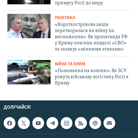
примусу Росії до миру
ПОЛІТИКА
«Короткострокова акція
перетворилася на війну на
виснаження»: Як пропаганда РФ
у Криму пояснює невдачі «СВО»
та залякує «мінними атаками»
ВІЙНА ТА КРИМ
«Полювання на колони». Як ЗСУ
ріжуть військову логістику Росії в
Криму
ДОЛУЧАЙСЯ!