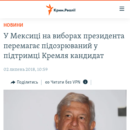
Доступність
посилання
Перейти
НОВИНИ
до
НОВИНИ
У Мексиці на виборах президента
основного
ВОДА.КРИМ
матеріалу
перемагає підозрюваний у
ВІДЕО ТА ФОТО
Перейти
підтримці Кремля кандидат
до
ПОЛІТИКА
основної
02 липень 2018, 10:59
БЛОГИ
навігації
Перейти
Поділитись
Читати без VPN
ПОГЛЯД
до
ІНТЕРВ'Ю
пошуку
ВСЕ ЗА ДЕНЬ
СПЕЦПРОЕКТИ
ЯК ОБІЙТИ БЛОКУВАННЯ
ДЕПОРТАЦІЯ