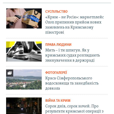
СУСПІЛЬСТВО
«Крим – не Росія»: маркетплейс
Ozon припинив прийом нових
замовлень на Кримському
півострові
ПРАВА ЛЮДИНИ
Мить – і ти шпигун. Як у
кримських судах розглядають
звинувачення в держзраді
ФОТОГАЛЕРЕЇ
Краса Сімферопольського
водосховища та занедбаність
довкола
ВІЙНА ТА КРИМ
Сорок днів, сорок ночей. Про
результати кримської операції з