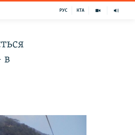
РУС
КТА
ється
 в