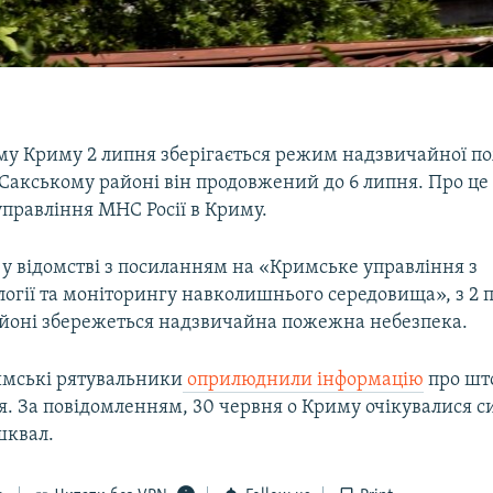
му Криму 2 липня зберігається режим надзвичайної п
 Сакському районі він продовжений до 6 липня. Про це
правління МНС Росії в Криму.
у відомстві з посиланням на «Кримське управління з
огії та моніторингу навколишнього середовища», з 2 п
йоні збережеться надзвичайна пожежна небезпека.
имські рятувальники
оприлюднили інформацію
про шт
. За повідомленням, 30 червня о Криму очікувалися си
 шквал.