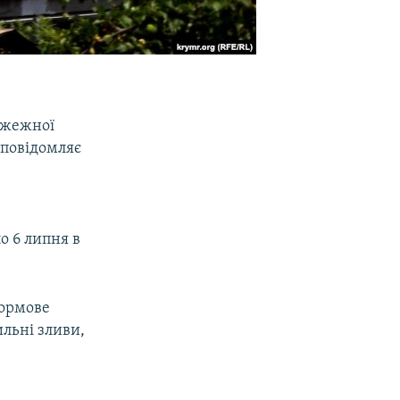
ожежної
 повідомляє
о 6 липня в
ормове
льні зливи,