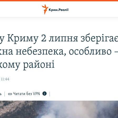
у Криму 2 липня зберіга
на небезпека, особливо –
кому районі
11:44
ь
Читати без VPN