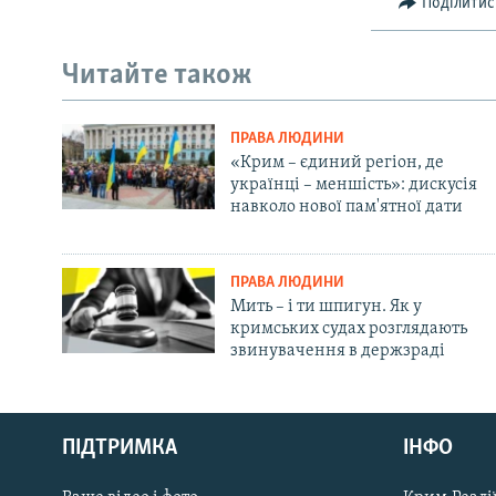
Поділитис
Читайте також
ПРАВА ЛЮДИНИ
«Крим – єдиний регіон, де
українці – меншість»: дискусія
навколо нової пам'ятної дати
ПРАВА ЛЮДИНИ
Мить – і ти шпигун. Як у
кримських судах розглядають
звинувачення в держзраді
Русский
ПІДТРИМКА
ІНФО
Qırımtatar