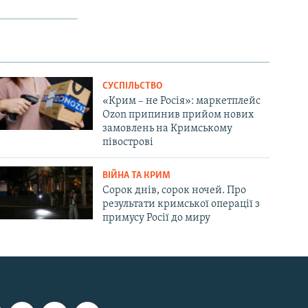
СУСПІЛЬСТВО
«Крим – не Росія»: маркетплейс
Ozon припинив прийом нових
замовлень на Кримському
півострові
ВІЙНА ТА КРИМ
Сорок днів, сорок ночей. Про
результати кримської операції з
примусу Росії до миру