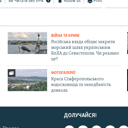
ь
Читати без VPN
Follow us
Print
ВІЙНА ТА КРИМ
Російська влада обіцяє закрити
морський шлях українським
БпЛА до Севастополя. Чи реально
це?
ФОТОГАЛЕРЕЇ
Краса Сімферопольського
водосховища та занедбаність
довкола
ДОЛУЧАЙСЯ!