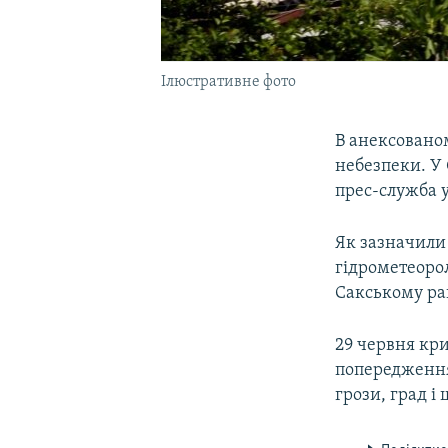
Ілюстративне фото
В анексовано
небезпеки. У
прес-служба у
Як зазначили 
гідрометеорол
Сакському ра
29 червня кр
попередження
грози, град і