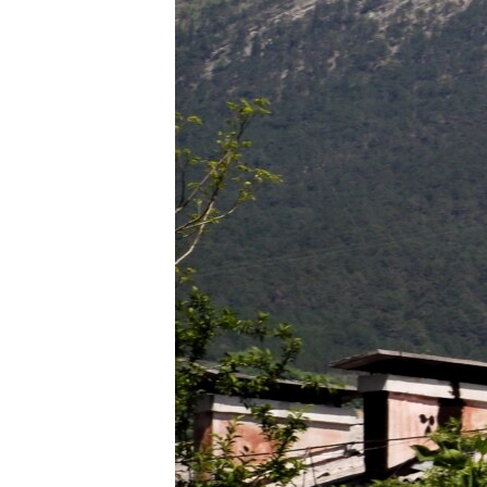
ВІДЕОУРОКИ «ELIFBE»
СВІДЧЕННЯ ОКУПАЦІЇ
УКРАЇНСЬКА ПРОБЛЕМА КРИМУ
ІНФОГРАФІКА