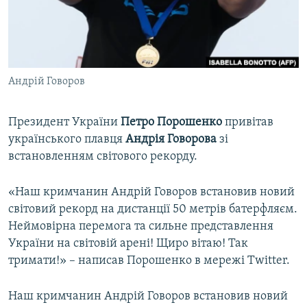
ВІДЕОУРОКИ «ELIFBE»
Русский
СВІДЧЕННЯ ОКУПАЦІЇ
Qırımtatar
УКРАЇНСЬКА ПРОБЛЕМА КРИМУ
Андрій Говоров
ДОЛУЧАЙСЯ!
ІНФОГРАФІКА
Президент України
Петро Порошенко
привітав
українського плавця
Андрія Говорова
зі
Усі сайти RFE/RL
встановленням світового рекорду.
«Наш кримчанин Андрій Говоров встановив новий
світовий рекорд на дистанції 50 метрів батерфляєм.
Неймовірна перемога та сильне представлення
України на світовій арені! Щиро вітаю! Так
тримати!» – написав Порошенко в мережі Twitter.
Наш кримчанин Андрій Говоров встановив новий