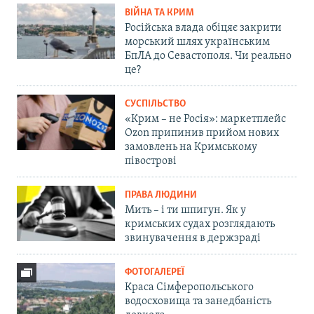
ВІЙНА ТА КРИМ
Російська влада обіцяє закрити
морський шлях українським
БпЛА до Севастополя. Чи реально
це?
СУСПІЛЬСТВО
«Крим – не Росія»: маркетплейс
Ozon припинив прийом нових
замовлень на Кримському
півострові
ПРАВА ЛЮДИНИ
Мить – і ти шпигун. Як у
кримських судах розглядають
звинувачення в держзраді
ФОТОГАЛЕРЕЇ
Краса Сімферопольського
водосховища та занедбаність