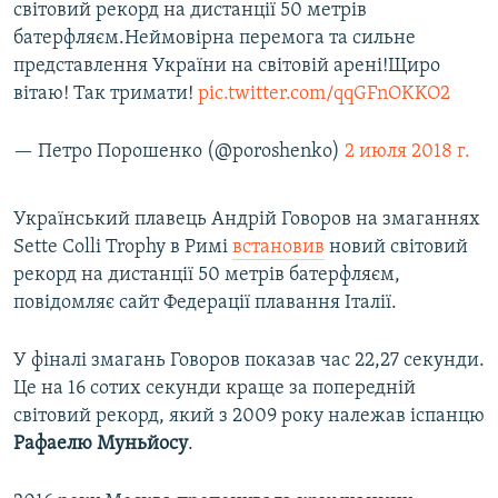
світовий рекорд на дистанції 50 метрів
батерфляєм.Неймовірна перемога та сильне
представлення України на світовій арені!Щиро
вітаю! Так тримати!
pic.twitter.com/qqGFnOKKO2
— Петро Порошенко (@poroshenko)
2 июля 2018 г.
Український плавець Андрій Говоров на змаганнях
Sette Colli Trophy в Римі
встановив
новий світовий
рекорд на дистанції 50 метрів батерфляєм,
повідомляє сайт Федерації плавання Італії.
У фіналі змагань Говоров показав час 22,27 секунди.
Це на 16 сотих секунди краще за попередній
світовий рекорд, який з 2009 року належав іспанцю
Рафаелю
Муньйосу
.