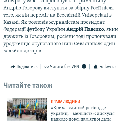
2016 року Москва пропонувала кримчанину
Андрію Говорову виступати за збірну Росії після
того, як він переміг на Всесвітній Універсіаді в
Казані. Як розповів журналістам президент
Федерації футболу України
Андрій Павелко
, який
дружить із Говоровим, росіяни тоді пропонували
уродженцю окупованого нині Севастополя один
мільйон доларів.
Поділитись
Читати без VPN
Follow us
Читайте також
ПРАВА ЛЮДИНИ
«Крим – єдиний регіон, де
українці – меншість»: дискусія
навколо нової пам'ятної дати