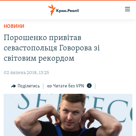
Доступність
посилання
Перейти
НОВИНИ
до
НОВИНИ
Порошенко привітав
основного
ВОДА.КРИМ
матеріалу
севастопольця Говорова зі
ВІДЕО ТА ФОТО
Перейти
світовим рекордом
до
ПОЛІТИКА
основної
02 липень 2018, 13:25
БЛОГИ
навігації
Перейти
Поділитись
Читати без VPN
ПОГЛЯД
до
ІНТЕРВ'Ю
пошуку
ВСЕ ЗА ДЕНЬ
СПЕЦПРОЕКТИ
ЯК ОБІЙТИ БЛОКУВАННЯ
ДЕПОРТАЦІЯ