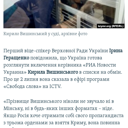
ВІДЕОУРОКИ «ELIFBE»
Русский
СВІДЧЕННЯ ОКУПАЦІЇ
Qırımtatar
УКРАЇНСЬКА ПРОБЛЕМА КРИМУ
Кирило Вишинський у суді, архівне фото
ДОЛУЧАЙСЯ!
ІНФОГРАФІКА
Перший віце-спікер Верховної Ради України
Ірина
Геращенко
повідомила, що Україна готова
Усі сайти RFE/RL
розглянути включення керівника «РИА Новости
Украина»
Кирила Вишинського
в списки на обмін.
Про це 2 липня вона сказала в ефірі програми
«Свобода слова» на ICTV.
«Прізвище Вишинського ніколи не звучало ні в
Мінську, ні в будь-яких інших форматах – ніде.
Якщо Росія хоче отримати собі свого пропагандиста
з трьома орденами за взяття Криму, вона повинна