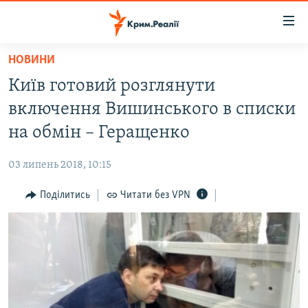
Доступність
посилання
Перейти
НОВИНИ
до
НОВИНИ
Київ готовий розглянути
основного
ВОДА.КРИМ
матеріалу
включення Вишинського в списки
ВІДЕО ТА ФОТО
Перейти
на обмін – Геращенко
до
ПОЛІТИКА
основної
03 липень 2018, 10:15
БЛОГИ
навігації
Перейти
Поділитись
Читати без VPN
ПОГЛЯД
до
ІНТЕРВ'Ю
пошуку
ВСЕ ЗА ДЕНЬ
СПЕЦПРОЕКТИ
ЯК ОБІЙТИ БЛОКУВАННЯ
ДЕПОРТАЦІЯ