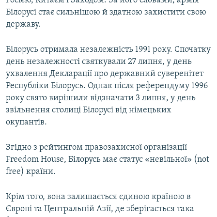
Росією, Китаєм і Заходом. За його словами, армія
Білорусі стає сильнішою й здатною захистити свою
державу.
Білорусь отримала незалежність 1991 року. Спочатку
день незалежності святкували 27 липня, у день
ухвалення Декларації про державний суверенітет
Республіки Білорусь. Однак після референдуму 1996
року свято вирішили відзначати 3 липня, у день
звільнення столиці Білорусі від німецьких
окупантів.
Згідно з рейтингом правозахисної організації
Freedom House, Білорусь має статус «невільної» (not
free) країни.
Крім того, вона залишається єдиною країною в
Європі та Центральній Азії, де зберігається така