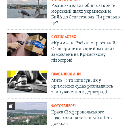
Російська влада обіцяє закрити
морський шлях українським
БпЛА до Севастополя. Чи реально
це?
СУСПІЛЬСТВО
«Крим – не Росія»: маркетплейс
Ozon припинив прийом нових
замовлень на Кримському
півострові
ПРАВА ЛЮДИНИ
Мить – і ти шпигун. Як у
кримських судах розглядають
звинувачення в держзраді
ФОТОГАЛЕРЕЇ
Краса Сімферопольського
водосховища та занедбаність
довкола