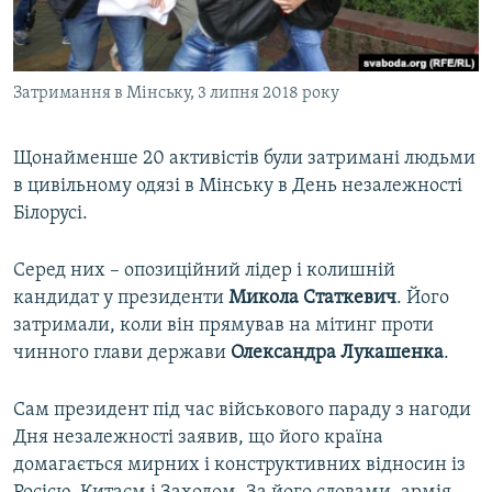
ВІДЕОУРОКИ «ELIFBE»
Русский
СВІДЧЕННЯ ОКУПАЦІЇ
Qırımtatar
Затримання в Мінську, 3 липня 2018 року
УКРАЇНСЬКА ПРОБЛЕМА КРИМУ
ДОЛУЧАЙСЯ!
ІНФОГРАФІКА
Щонайменше 20 активістів були затримані людьми
в цивільному одязі в Мінську в День незалежності
Білорусі.
Усі сайти RFE/RL
Серед них – опозиційний лідер і колишній
кандидат у президенти
Микола Статкевич
. Його
затримали, коли він прямував на мітинг проти
чинного глави держави
Олександра Лукашенка
.
Сам президент під час військового параду з нагоди
Дня незалежності заявив, що його країна
домагається мирних і конструктивних відносин із