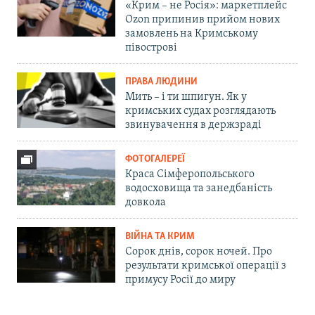
«Крим – не Росія»: маркетплейс
Ozon припинив прийом нових
замовлень на Кримському
півострові
ПРАВА ЛЮДИНИ
Мить – і ти шпигун. Як у
кримських судах розглядають
звинувачення в держзраді
ФОТОГАЛЕРЕЇ
Краса Сімферопольського
водосховища та занедбаність
довкола
ВІЙНА ТА КРИМ
Сорок днів, сорок ночей. Про
результати кримської операції з
примусу Росії до миру