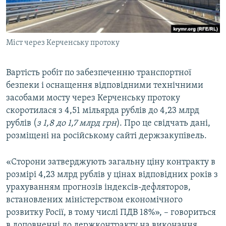
ВІДЕОУРОКИ «ELIFBE»
Русский
СВІДЧЕННЯ ОКУПАЦІЇ
Qırımtatar
Міст через Керченську протоку
УКРАЇНСЬКА ПРОБЛЕМА КРИМУ
ДОЛУЧАЙСЯ!
ІНФОГРАФІКА
Вартість робіт по забезпеченню транспортної
безпеки і оснащення відповідними технічними
засобами мосту через Керченську протоку
Усі сайти RFE/RL
скоротилася з 4,51 мільярда рублів до 4,23 млрд
рублів (
з 1,8 до 1,7 млрд грн
). Про це свідчать дані,
розміщені на російському сайті держзакупівель.
«Сторони затверджують загальну ціну контракту в
розмірі 4,23 млрд рублів у цінах відповідних років з
урахуванням прогнозів індексів-дефляторов,
встановлених міністерством економічного
розвитку Росії, в тому числі ПДВ 18%», – говориться
в доповненні до держконтракту на виконання