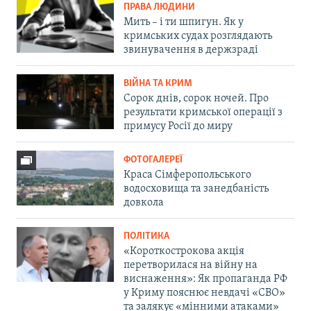
ПРАВА ЛЮДИНИ
Мить – і ти шпигун. Як у
кримських судах розглядають
звинувачення в держзраді
ВІЙНА ТА КРИМ
Сорок днів, сорок ночей. Про
результати кримської операції з
примусу Росії до миру
ФОТОГАЛЕРЕЇ
Краса Сімферопольського
водосховища та занедбаність
довкола
ПОЛІТИКА
«Короткострокова акція
перетворилася на війну на
виснаження»: Як пропаганда РФ
у Криму пояснює невдачі «СВО»
та залякує «мінними атаками»