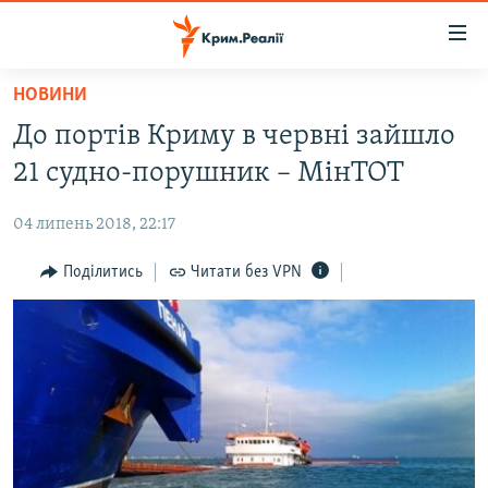
Доступність
посилання
Перейти
НОВИНИ
до
НОВИНИ
До портів Криму в червні зайшло
основного
ВОДА.КРИМ
матеріалу
21 судно-порушник – МінТОТ
ВІДЕО ТА ФОТО
Перейти
до
04 липень 2018, 22:17
ПОЛІТИКА
основної
БЛОГИ
Поділитись
Читати без VPN
навігації
Перейти
ПОГЛЯД
до
ІНТЕРВ'Ю
пошуку
ВСЕ ЗА ДЕНЬ
СПЕЦПРОЕКТИ
ЯК ОБІЙТИ БЛОКУВАННЯ
ДЕПОРТАЦІЯ