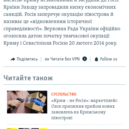
анексію Криму незаконними й засудили дії Росії.
Країни Заходу запровадили низку економічних
санкцій. Росія заперечує окупацію півострова й
називає це «відновленням історичної
справедливості». Верховна Рада України офіційно
оголосила датою початку тимчасової окупації
Криму і Севастополя Росією 20 лютого 2014 року.
Поділитись
Читати без VPN
Follow us
Читайте також
СУСПІЛЬСТВО
«Крим – не Росія»: маркетплейс
Ozon припинив прийом нових
замовлень на Кримському
півострові