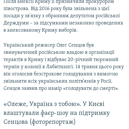
Після анексії Криму її призначили прокурором
півострова. Від 2016 року була звільнена з цієї
посади у зв'язку з обранням депутатом російської
Держдуми – за підсумками незаконно проведених
в анексованому Криму виборів.
Український режисер Олег Сенцов був
звинувачений російською владою в організації
терактів в Криму і відбуває 20-річний тюремний
термін у колонії в Лабитнангі. 14 травня цього року
він оголосив безстрокове голодування з вимогою
звільнити всіх українських політв’язнів у Росії.
Сенцов заявив про намір «голодувати до смерті».
«Олеже, Україна з тобою». У Києві
влаштували фаєр-шоу на підтримку
Сенцова (фоторепортаж)