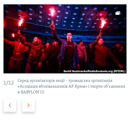
Серед організаторів акції – громадська організація
1/12
«Асоціація вболівальників АР Крим» і творче об'єднання
# BABYLON'13
P
N
r
e
e
x
v
t