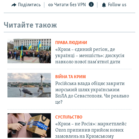
i
s
Поділитись
Читати без VPN
Follow us
o
l
u
i
Читайте також
s
d
s
e
l
ПРАВА ЛЮДИНИ
i
«Крим – єдиний регіон, де
d
українці – меншість»: дискусія
навколо нової пам'ятної дати
e
ВІЙНА ТА КРИМ
Російська влада обіцяє закрити
морський шлях українським
БпЛА до Севастополя. Чи реально
це?
СУСПІЛЬСТВО
«Крим – не Росія»: маркетплейс
Ozon припинив прийом нових
замовлень на Кримському