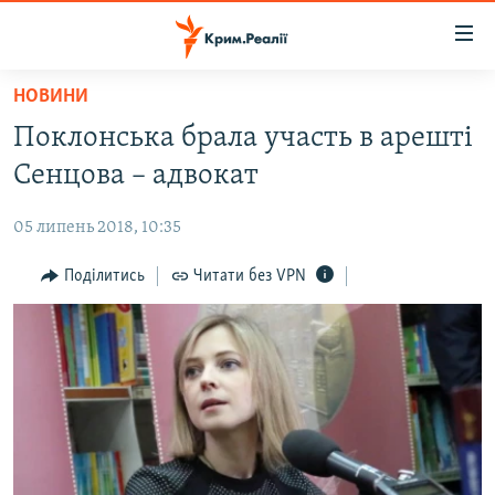
Доступність
посилання
Перейти
НОВИНИ
до
НОВИНИ
Поклонська брала участь в арешті
основного
ВОДА.КРИМ
матеріалу
Сенцова – адвокат
ВІДЕО ТА ФОТО
Перейти
до
05 липень 2018, 10:35
ПОЛІТИКА
основної
БЛОГИ
Поділитись
Читати без VPN
навігації
Перейти
ПОГЛЯД
до
ІНТЕРВ'Ю
пошуку
ВСЕ ЗА ДЕНЬ
СПЕЦПРОЕКТИ
ЯК ОБІЙТИ БЛОКУВАННЯ
ДЕПОРТАЦІЯ