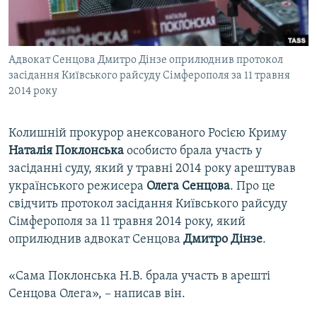
ВІДЕОУРОКИ «ELIFBE»
Русский
СВІДЧЕННЯ ОКУПАЦІЇ
Qırımtatar
Адвокат Сенцова Дмитро Дінзе оприлюднив протокол
УКРАЇНСЬКА ПРОБЛЕМА КРИМУ
засідання Київського райсуду Сімферополя за 11 травня
ДОЛУЧАЙСЯ!
ІНФОГРАФІКА
2014 року
Колишній прокурор анексованого Росією Криму
Наталія Поклонська
особисто брала участь у
Усі сайти RFE/RL
засіданні суду, який у травні 2014 року арештував
українського режисера
Олега Сенцова
. Про це
свідчить протокол засідання Київського райсуду
Сімферополя за 11 травня 2014 року, який
оприлюднив адвокат Сенцова
Дмитро Дінзе
.
«Сама Поклонська Н.В. брала участь в арешті
Сенцова Олега», – написав він.