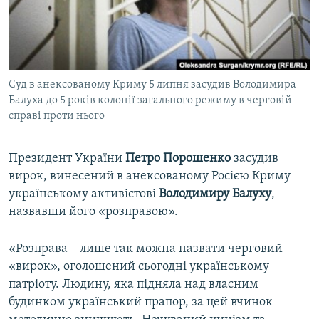
ВІДЕОУРОКИ «ELIFBE»
Русский
СВІДЧЕННЯ ОКУПАЦІЇ
Qırımtatar
УКРАЇНСЬКА ПРОБЛЕМА КРИМУ
Суд в анексованому Криму 5 липня засудив Володимира
ДОЛУЧАЙСЯ!
ІНФОГРАФІКА
Балуха до 5 років колонії загального режиму в черговій
справі проти нього
Усі сайти RFE/RL
Президент України
Петро Порошенко
засудив
вирок, винесений в анексованому Росією Криму
українському активістові
Володимиру Балуху
,
назвавши його «розправою».
«Розправа – лише так можна назвати черговий
«вирок», оголошений сьогодні українському
патріоту. Людину, яка підняла над власним
будинком український прапор, за цей вчинок