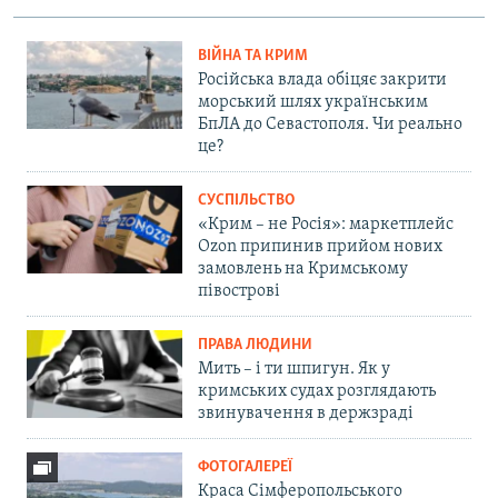
ВІЙНА ТА КРИМ
Російська влада обіцяє закрити
морський шлях українським
БпЛА до Севастополя. Чи реально
це?
СУСПІЛЬСТВО
«Крим – не Росія»: маркетплейс
Ozon припинив прийом нових
замовлень на Кримському
півострові
ПРАВА ЛЮДИНИ
Мить – і ти шпигун. Як у
кримських судах розглядають
звинувачення в держзраді
ФОТОГАЛЕРЕЇ
Краса Сімферопольського