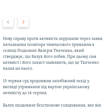
P
N
r
e
e
x
v
t
Нову справу проти активіста порушили через заяви
i
s
начальника ізолятора тимчасового тримання в
o
l
селищі Роздольне Валерія Ткаченка, який
u
i
стверджує, що Балух його побив. При цьому сам
s
d
активіст і його захист заявляють, що це Ткаченко
s
e
напав на нього.
l
i
15 червня суд продовжив запобіжний захід у
d
вигляді утримання під вартою українському
e
активісту до 14 серпня.
Балух продовжує безстрокове голодування, яке він