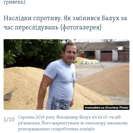
гривень).
Наслідки спротиву. Як змінився Балух за
час переслідувань (фотогалерея)
Серпень 2016 року. Володимир Балух після 10-ти діб
1/10
ув'язнення. Його заарештували за «непокору законному
розпорядженню співробітника поліції»