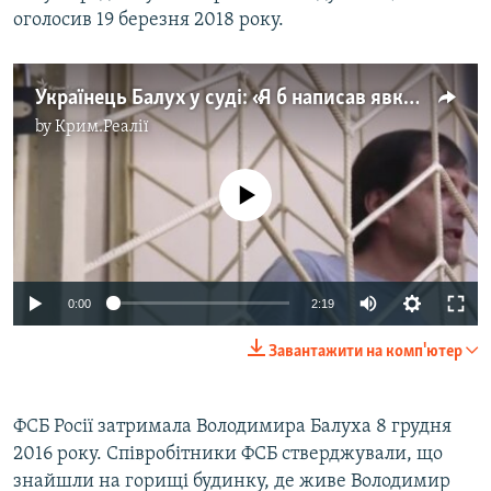
оголосив 19 березня 2018 року.
Українець Балух у суді: «Я б написав явку з повинною за ненависть до режиму» (відео)
by
Крим.Реалії
No media source currently available
0:00
2:19
Завантажити на комп'ютер
ФСБ Росії затримала Володимира Балуха 8 грудня
2016 року. Співробітники ФСБ стверджували, що
знайшли на горищі будинку, де живе Володимир