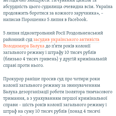
методично знищують. Нечуваний цинізм та
абсурдність цього судилища очевидна всім. Україна
продовжить боротися за кожного заручника», –
написав Порошенко 5 липня в Facebook.
5 липня підконтрольний Росії Роздольненський
районний суд
засудив українського активіста
Володимира Балуха
до п’яти років колонії
загального режиму і штрафу 10 тисяч рублів
(близько 4 тисяч гривень) у другій кримінальній
справі проти нього.
Прокурор раніше просив суд про чотири роки
колонії загального режиму за звинуваченням
Балуха дезорганізації роботи ізолятора тимчасового
тримання, а з урахуванням першої кримінальної
справи – шість років колонії загального режиму і
штраф на суму 10 тисяч рублів (понад 4 тисячі