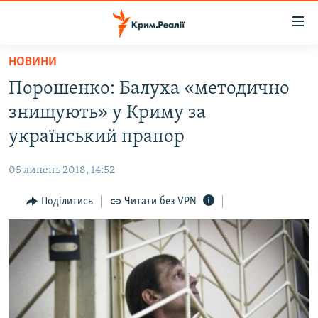
Доступність
посилання
Перейти
НОВИНИ
до
НОВИНИ
Порошенко: Балуха «методично
основного
ВОДА.КРИМ
матеріалу
знищують» у Криму за
ВІДЕО ТА ФОТО
Перейти
український прапор
до
ПОЛІТИКА
основної
05 липень 2018, 14:52
БЛОГИ
навігації
Перейти
Поділитись
Читати без VPN
ПОГЛЯД
до
ІНТЕРВ'Ю
пошуку
ВСЕ ЗА ДЕНЬ
СПЕЦПРОЕКТИ
ЯК ОБІЙТИ БЛОКУВАННЯ
ДЕПОРТАЦІЯ