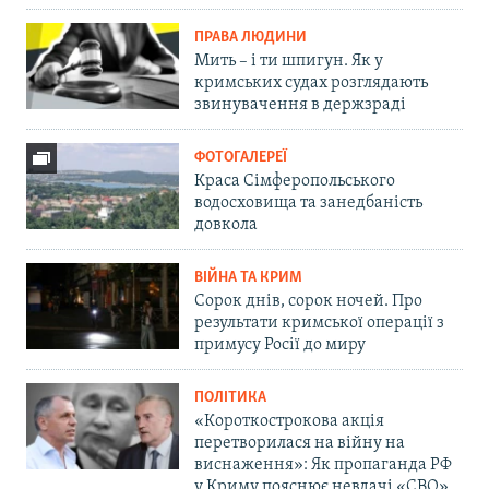
ПРАВА ЛЮДИНИ
Мить – і ти шпигун. Як у
кримських судах розглядають
звинувачення в держзраді
ФОТОГАЛЕРЕЇ
Краса Сімферопольського
водосховища та занедбаність
довкола
ВІЙНА ТА КРИМ
Сорок днів, сорок ночей. Про
результати кримської операції з
примусу Росії до миру
ПОЛІТИКА
«Короткострокова акція
перетворилася на війну на
виснаження»: Як пропаганда РФ
у Криму пояснює невдачі «СВО»