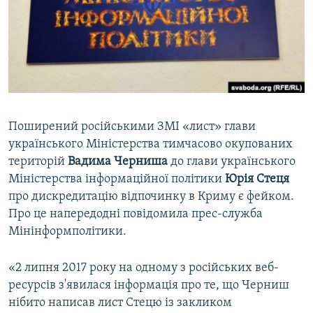
ВІДЕОУРОКИ «ELIFBE»
Русский
СВІДЧЕННЯ ОКУПАЦІЇ
Qırımtatar
УКРАЇНСЬКА ПРОБЛЕМА КРИМУ
ДОЛУЧАЙСЯ!
ІНФОГРАФІКА
Поширений російськими ЗМІ «лист» глави
українського Міністерства тимчасово окупованих
Усі сайти RFE/RL
територій
Вадима
Черниша
до глави українського
Міністерства інформаційної політики
Юрія
Стеця
про дискредитацію відпочинку в Криму є фейком.
Про це напередодні повідомила прес-служба
Мінінформполітики.
«2 липня 2017 року на одному з російських веб-
ресурсів з'явилася інформація про те, що Черниш
нібито написав лист Стецю із закликом