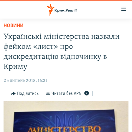
Доступність
посилання
Перейти
НОВИНИ
до
НОВИНИ
Українські міністерства назвали
основного
ВОДА.КРИМ
матеріалу
фейком «лист» про
ВІДЕО ТА ФОТО
Перейти
дискредитацію відпочинку в
до
ПОЛІТИКА
Криму
основної
БЛОГИ
навігації
05 липень 2018, 16:31
Перейти
ПОГЛЯД
до
Поділитись
Читати без VPN
ІНТЕРВ'Ю
пошуку
ВСЕ ЗА ДЕНЬ
СПЕЦПРОЕКТИ
ЯК ОБІЙТИ БЛОКУВАННЯ
ДЕПОРТАЦІЯ