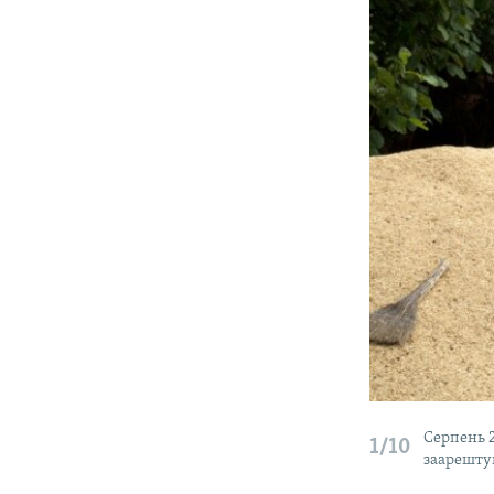
Серпень 2
1/10
заарешту