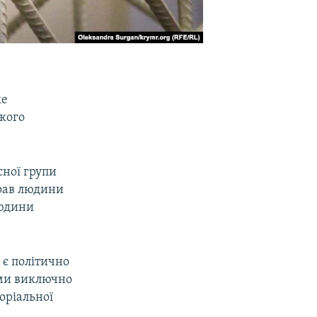
ке
ького
ної групи
прав людини
людини
 є політично
тами виключно
оріальної