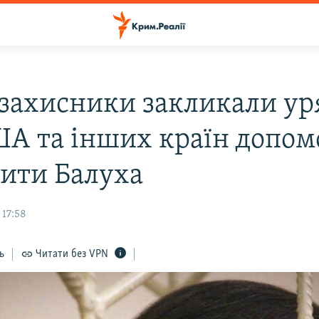
захисники закликали ур
ША та інших країн допом
нити Балуха
 17:58
ь
Читати без VPN