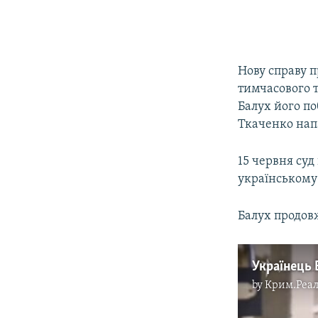
Нову справу п
тимчасового 
Балух його по
Ткаченко напа
15 червня суд
українському 
Балух продовж
by
Крим.Реал