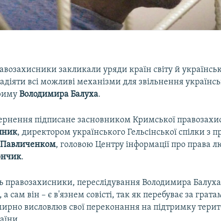
авозахисники закликали уряди країн світу й українсь
адіяти всі можливі механізми для звільнення українс
Криму
Володимира
Балуха
.
вернення підписане засновником Кримської правозахис
пник
, директором українського Гельсінської спілки з 
Павличенком
, головою Центру інформації про права 
ончик
.
ь правозахисники, переслідування Володимира Балуха
а сам він – є в'язнем совісті, так як перебуває за гра
 мирно висловлюв свої переконання на підтримку терит
раїни.