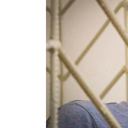
ВІДЕОУРОКИ «ELIFBE»
СВІДЧЕННЯ ОКУПАЦІЇ
УКРАЇНСЬКА ПРОБЛЕМА КРИМУ
ІНФОГРАФІКА