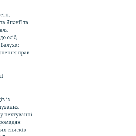
гії,
та Японії та
 для
о осіб,
 Балуха;
рушення прав
лі
в із
ідування
 у нехтуванні
громадян
их списків