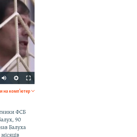
и на комп'ютер
SHARE
ітники ФСБ
алух, 90
нав Балуха
 місяців