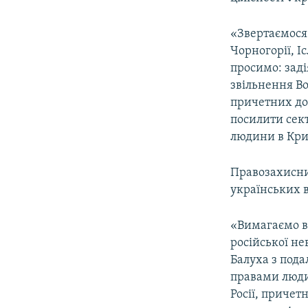
«Звертаємося 
Чорногорії, І
просимо: заді
звільнення Во
причетних до 
посилити сект
людини в Кри
Правозахисни
українських в
«Вимагаємо ви
російської не
Балуха з пода
правами люди
Росії, причет