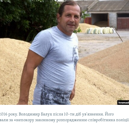
016 року. Володимир Балух після 10-ти діб ув'язнення. Його
вали за «непокору законному розпорядженню співробітника поліції