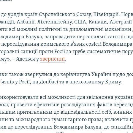
до урядів країн Європейського Союзу, Швейцарії, Норве
сландії, Албанії, Ліхтенштейну, США, Канади, Австралії 
яти всі можливі політичні та дипломатичні механізми
лодимира Балуха; запровадити персональні санкції щод
переслідування кримського в'язня совісті Володимира
оральні санкції проти Росії за грубе систематичне по
му», – йдеться у
зверненні
.
ки також звернулися до керівництва України щодо до
'язнів у Росії, на Донбасі та в анексованому Криму.
користовувати всі можливості для звільнення українці
волі; провести ефективне розслідування фактів пересл
льшим притягненням до відповідальності осіб, винних
ни та міжнародного гуманітарного права; включити 
них до переслідування Володимира Балуха, до санкційн