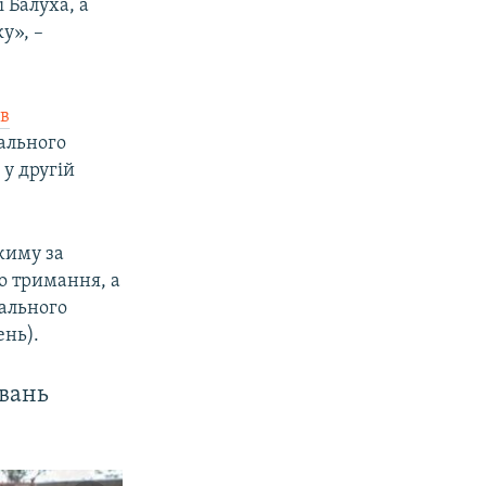
 Балуха, а
у», –
ив
гального
 у другій
жиму за
о тримання, а
гального
ень).
увань