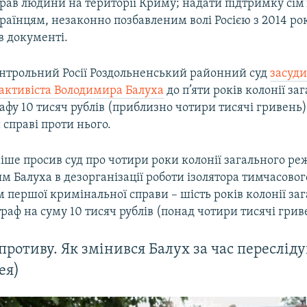
ав людини на території Криму; надати підтримку сім'ї
раїнцям, незаконно позбавленим волі Росією з 2014 рок
в документі.
онтрольний Росії Роздольненський районний суд
засуд
 активіста Володимира Балуха
до п’яти років колонії за
фу 10 тисяч рублів (приблизно чотири тисячі гривень)
справі проти нього.
іше просив суд про чотири роки колонії загального ре
 Балуха в дезорганізації роботи ізолятора тимчасовог
 першої кримінальної справи – шість років колонії за
аф на суму 10 тисяч рублів (понад чотири тисячі грив
противу. Як змінився Балух за час переслід
ея)