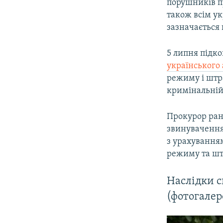
порушників пр
також всім ук
зазначається 
5 липня підк
українського
режиму і штра
кримінальній 
Прокурор ран
звинуваченням
з урахуванням
режиму та штр
Наслідки с
(фотогалер