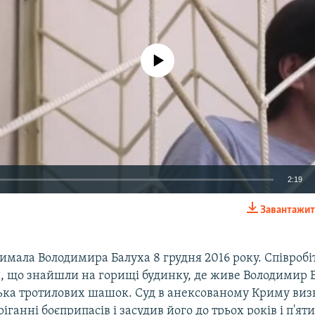
No media source currently available
2:19
Завантажит
EMBED
римала Володимира Балуха 8 грудня 2016 року. Співроб
, що знайшли на горищі будинку, де живе Володимир Б
ілька тротилових шашок. Суд в анексованому Криму виз
іганні боєприпасів і засудив його до трьох років і п'яти