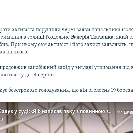
роти активіста порушили через заяви начальника ізол
тримання в селищі Роздольне
Валерія
Ткаченка
, який 
бив. При цьому сам активіст і його захист заявляють, 
в на нього.
 продовжив запобіжний захід у вигляді утримання під
активісту до 14 серпня.
ує безстрокове голодування, що він оголосив 19 березн
Українець Балух у суді: «Я б написав явку з повинною за ненависть до режиму» (відео)
EMB
ії