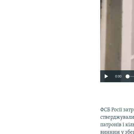
0:00
ФСБ Росії зат
стверджували
патронів і к
винним у збер