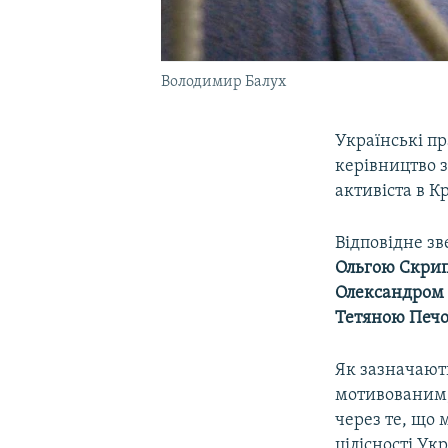
Володимир Балух
Українські пр
керівництво з
активіста в 
Відповідне з
Ольгою
Скри
Олександром
Тетяною
Печ
Як зазначают
мотивованим, 
через те, що
цілісності Ук