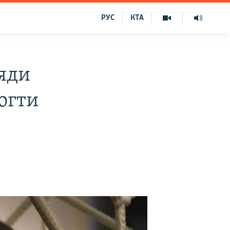
РУС
КТА
яди
огти