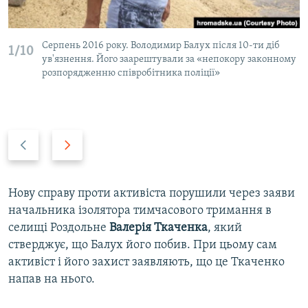
Серпень 2016 року. Володимир Балух після 10-ти діб
1/10
ув'язнення. Його заарештували за «непокору законному
розпорядженню співробітника поліції»
P
N
r
e
e
x
v
t
Нову справу проти активіста порушили через заяви
i
s
начальника ізолятора тимчасового тримання в
o
l
селищі Роздольне
Валерія
Ткаченка
, який
u
i
стверджує, що Балух його побив. При цьому сам
s
d
активіст і його захист заявляють, що це Ткаченко
s
e
напав на нього.
l