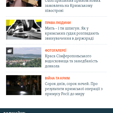
Ozon припинив прийом нових
замовлень на Кримському
півострові
ПРАВА ЛЮДИНИ
Мить – і ти шпигун. Як у
кримських судах розглядають
звинувачення в держзраді
ФОТОГАЛЕРЕЇ
Краса Сімферопольського
водосховища та занедбаність
довкола
ВІЙНА ТА КРИМ
Сорок днів, сорок ночей. Про
результати кримської операції з
примусу Росії до миру