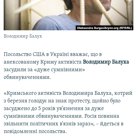
ВІДЕОУРОКИ «ELIFBE»
Русский
СВІДЧЕННЯ ОКУПАЦІЇ
Qırımtatar
УКРАЇНСЬКА ПРОБЛЕМА КРИМУ
Володимир Балух
ДОЛУЧАЙСЯ!
ІНФОГРАФІКА
Посольство США в Україні вважає, що в
анексованому Криму активіста
Володимир Балуха
Усі сайти RFE/RL
засудили за «дуже сумнівними»
обвинуваченнями.
«Кримського активіста Володимира Балуха, котрий
з березня голодує на знак протесту, щойно було
засуджено до 5 років ув‘язнення за дуже
сумнівними обвинуваченнями. Росія повинна
звільнити політичних в‘язнів зараз», – йдеться в
повідомленні посольства.