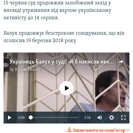
i
15 червня суд продовжив запобіжний захід у
d
вигляді утримання під вартою українському
e
активісту до 14 серпня.
Балух продовжує безстрокове голодування, що він
оголосив 19 березня 2018 року.
Українець Балух у суді: «Я б написав явку з повинною за ненависть до режиму» (відео)
by
Крим.Реалії
No media source currently available
0:00
2:19
Завантажити на комп'ютер