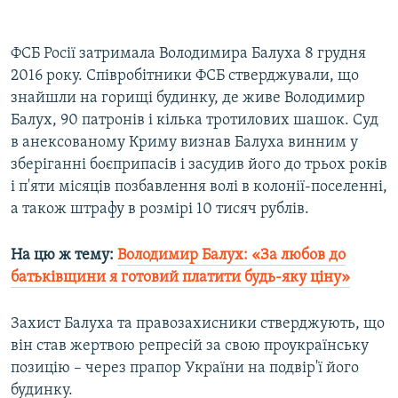
ФСБ Росії затримала Володимира Балуха 8 грудня
2016 року. Співробітники ФСБ стверджували, що
знайшли на горищі будинку, де живе Володимир
Балух, 90 патронів і кілька тротилових шашок. Суд
в анексованому Криму визнав Балуха винним у
зберіганні боєприпасів і засудив його до трьох років
і п'яти місяців позбавлення волі в колонії-поселенні,
а також штрафу в розмірі 10 тисяч рублів.
На цю ж тему
:
Володимир Балух: «За любов до
батьківщини я готовий платити будь-яку ціну»
Захист Балуха та правозахисники стверджують, що
він став жертвою репресій за свою проукраїнську
позицію – через прапор України на подвір'ї його
будинку.