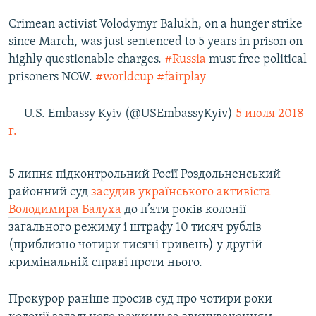
Crimean activist Volodymyr Balukh, on a hunger strike
since March, was just sentenced to 5 years in prison on
highly questionable charges.
#Russia
must free political
prisoners NOW.
#worldcup
#fairplay
— U.S. Embassy Kyiv (@USEmbassyKyiv)
5 июля 2018
г.
5 липня підконтрольний Росії Роздольненський
районний суд
засудив українського активіста
Володимира Балуха
до п’яти років колонії
загального режиму і штрафу 10 тисяч рублів
(приблизно чотири тисячі гривень) у другій
кримінальній справі проти нього.
Прокурор раніше просив суд про чотири роки