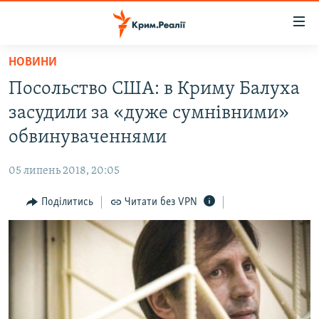
Доступність
посилання
Перейти
НОВИНИ
до
НОВИНИ
Посольство США: в Криму Балуха
основного
ВОДА.КРИМ
матеріалу
засудили за «дуже сумнівними»
ВІДЕО ТА ФОТО
Перейти
обвинуваченнями
до
ПОЛІТИКА
основної
05 липень 2018, 20:05
БЛОГИ
навігації
Перейти
Поділитись
Читати без VPN
ПОГЛЯД
до
ІНТЕРВ'Ю
пошуку
ВСЕ ЗА ДЕНЬ
СПЕЦПРОЕКТИ
ЯК ОБІЙТИ БЛОКУВАННЯ
ДЕПОРТАЦІЯ