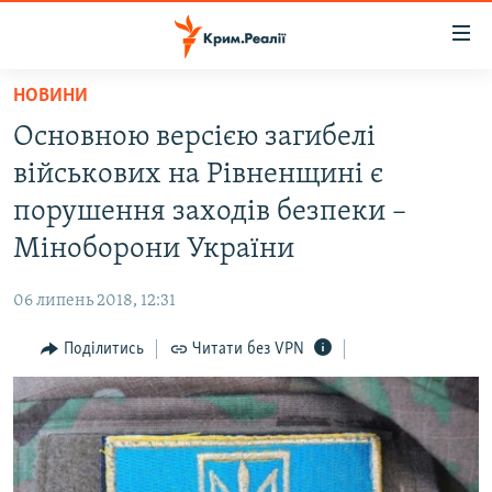
Доступність
посилання
Перейти
НОВИНИ
до
НОВИНИ
Основною версією загибелі
основного
ВОДА.КРИМ
матеріалу
військових на Рівненщині є
ВІДЕО ТА ФОТО
Перейти
порушення заходів безпеки –
до
ПОЛІТИКА
Міноборони України
основної
БЛОГИ
навігації
06 липень 2018, 12:31
Перейти
ПОГЛЯД
до
Поділитись
Читати без VPN
ІНТЕРВ'Ю
пошуку
ВСЕ ЗА ДЕНЬ
СПЕЦПРОЕКТИ
ЯК ОБІЙТИ БЛОКУВАННЯ
ДЕПОРТАЦІЯ