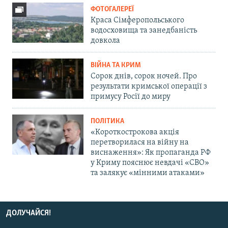
ФОТОГАЛЕРЕЇ
Краса Сімферопольського
водосховища та занедбаність
довкола
ВІЙНА ТА КРИМ
Сорок днів, сорок ночей. Про
результати кримської операції з
примусу Росії до миру
ПОЛІТИКА
«Короткострокова акція
перетворилася на війну на
виснаження»: Як пропаганда РФ
у Криму пояснює невдачі «СВО»
та залякує «мінними атаками»
ДОЛУЧАЙСЯ!