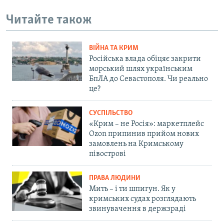
Читайте також
ВІЙНА ТА КРИМ
Російська влада обіцяє закрити
морський шлях українським
БпЛА до Севастополя. Чи реально
це?
СУСПІЛЬСТВО
«Крим – не Росія»: маркетплейс
Ozon припинив прийом нових
замовлень на Кримському
півострові
ПРАВА ЛЮДИНИ
Мить – і ти шпигун. Як у
кримських судах розглядають
звинувачення в держзраді