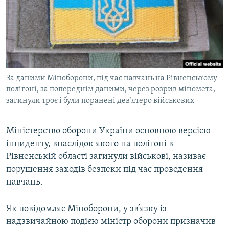
ВІДЕОУРОКИ «ELIFBE»
Русский
СВІДЧЕННЯ ОКУПАЦІЇ
Qırımtatar
УКРАЇНСЬКА ПРОБЛЕМА КРИМУ
ДОЛУЧАЙСЯ!
ІНФОГРАФІКА
За даними Міноборони, під час навчань на Рівненському
полігоні, за попереднім даними, через розрив міномета,
загинули троє і були поранені дев’ятеро військових
Усі сайти RFE/RL
Міністерство оборони України основною версією
інциденту, внаслідок якого на полігоні в
Рівненській області загинули військові, називає
порушення заходів безпеки під час проведення
навчань.
Як повідомляє Міноборони, у зв’язку із
надзвичайною подією міністр оборони призначив