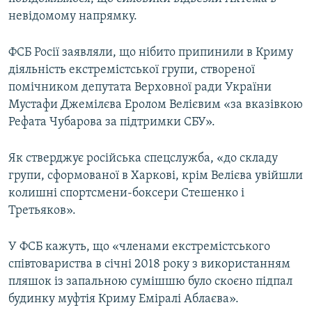
невідомому напрямку.
ФСБ Росії заявляли, що нібито припинили в Криму
діяльність екстремістської групи, створеної
помічником депутата Верховної ради України
Мустафи Джемілєва Еролом Велієвим «за вказівкою
Рефата Чубарова за підтримки СБУ».
Як стверджує російська спецслужба, «до складу
групи, сформованої в Харкові, крім Велієва увійшли
колишні спортсмени-боксери Стешенко і
Третьяков».
У ФСБ кажуть, що «членами екстремістського
співтовариства в січні 2018 року з використанням
пляшок із запальною сумішшю було скоєно підпал
будинку муфтія Криму Еміралі Аблаєва».