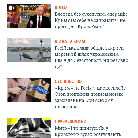
ВІДЕО
Блокада без сухопутної операції:
Крим сам себе не заправить і не
прогодує | Крим.Реалії
ВІЙНА ТА КРИМ
Російська влада обіцяє закрити
морський шлях українським
БпЛА до Севастополя. Чи реально
це?
СУСПІЛЬСТВО
«Крим – не Росія»: маркетплейс
Ozon припинив прийом нових
замовлень на Кримському
півострові
ПРАВА ЛЮДИНИ
Мить – і ти шпигун. Як у
кримських судах розглядають