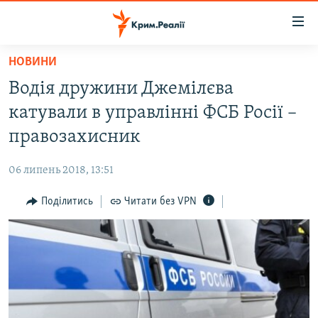
Доступність
посилання
Перейти
НОВИНИ
до
НОВИНИ
Водія дружини Джемілєва
основного
ВОДА.КРИМ
матеріалу
катували в управлінні ФСБ Росії –
ВІДЕО ТА ФОТО
Перейти
правозахисник
до
ПОЛІТИКА
основної
06 липень 2018, 13:51
БЛОГИ
навігації
Перейти
Поділитись
Читати без VPN
ПОГЛЯД
до
ІНТЕРВ'Ю
пошуку
ВСЕ ЗА ДЕНЬ
СПЕЦПРОЕКТИ
ЯК ОБІЙТИ БЛОКУВАННЯ
ДЕПОРТАЦІЯ