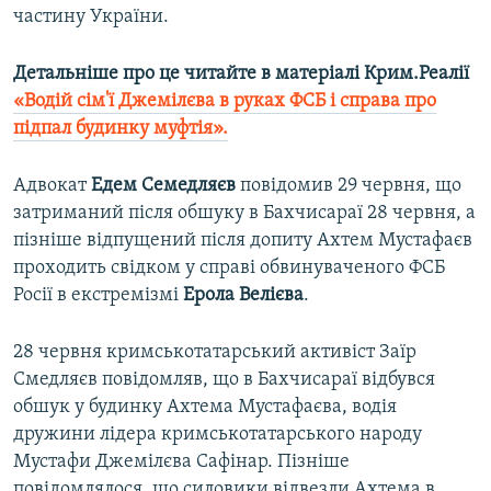
частину України.
Детальніше про це читайте в матеріалі Крим.Реалії
«Водій сім'ї Джемілєва в руках ФСБ і справа про
підпал будинку муфтія».
Адвокат
Едем Семедляєв
повідомив 29 червня, що
затриманий після обшуку в Бахчисараї 28 червня, а
пізніше відпущений після допиту Ахтем Мустафаєв
проходить свідком у справі обвинуваченого ФСБ
Росії в екстремізмі
Ерола Велієва
.
28 червня кримськотатарський активіст Заїр
Смедляєв повідомляв, що в Бахчисараї відбувся
обшук у будинку Ахтема Мустафаєва, водія
дружини лідера кримськотатарського народу
Мустафи Джемілєва Сафінар. Пізніше
повідомлялося, що силовики відвезли Ахтема в