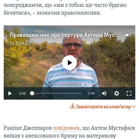
попереджаючи, що «ми з тобою ще часто будемо
бачитися», – зазначив правозахисник.
Правозахисник про тортури Ахтема Мустафаєва у ФСБ
by
Крим.Реалії
No media source currently available
0:00
2:54
Завантажити на комп'ютер
Раніше Джеппаров
повідомив
, що Ахтем Мустафаєв
виїхав з анексованого Криму на материкову