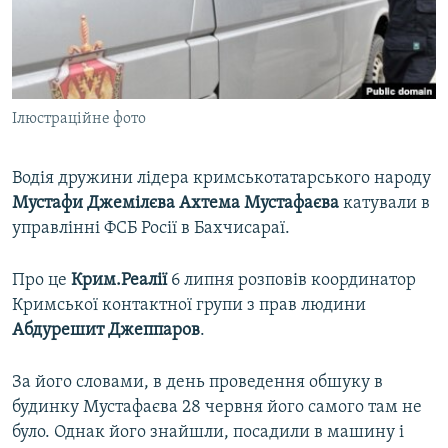
ВІДЕОУРОКИ «ELIFBE»
Русский
СВІДЧЕННЯ ОКУПАЦІЇ
Qırımtatar
УКРАЇНСЬКА ПРОБЛЕМА КРИМУ
Ілюстраційне фото
ДОЛУЧАЙСЯ!
ІНФОГРАФІКА
Водія дружини лідера кримськотатарського народу
Мустафи Джемілєва Ахтема Мустафаєва
катували в
Усі сайти RFE/RL
управлінні ФСБ Росії в Бахчисараї.
Про це
Крим.Реалії
6 липня розповів координатор
Кримської контактної групи з прав людини
Абдурешит Джеппаров
.
За його словами, в день проведення обшуку в
будинку Мустафаєва 28 червня його самого там не
було. Однак його знайшли, посадили в машину і