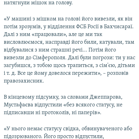
натягнули мішок на голову.
«У машині з мішком на голові його вивезли, як він
потім зрозумів, у відділення ФСБ Росії в Бахчисараї.
Далі з ним «працювали», але це ми так
висловлюємося, насправді його били, катували, там
відбувалися з ним страшні речі... Потім його
вивезли до Сімферополя. Далі були погрози: ти у нас
загубишся, з тобою щось трапиться, з сім'єю, дітьми
і т. д. Все це йому довелося пережити», – розповів
правозахисник.
В кінцевому підсумку, за словами Джеппарова,
Мустафаєва відпустили «без всякого статусу, не
підписавши ні протоколів, ні паперів».
«У нього немає статусу свідка, обвинуваченого або
підозрюваного. Його просто відпустили,