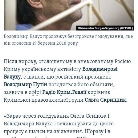
ВІДЕОУРОКИ «ELIFBE»
Русский
СВІДЧЕННЯ ОКУПАЦІЇ
Qırımtatar
УКРАЇНСЬКА ПРОБЛЕМА КРИМУ
Володимир Балух продовжує безстрокове голодування, яке
ДОЛУЧАЙСЯ!
ІНФОГРАФІКА
він оголосив 19 березня 2018 року
Після вироку, оголошеному в анексованому Росією
Усі сайти RFE/RL
Криму українському активісту
Володимирові
Балуху
, є шанси, що російський президент
Володимир Путін
погодиться його обміняти,
заявила в ефірі
Радіо Крим.Реалії
керівник
Кримської правозахисної групи
Ольга Скрипник
.
«Зараз через голодування Олега Сенцова і
Володимира Балуха і великої уваги до цього
процесу є шанси на звільнення. Щоразу і в