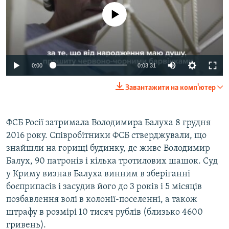
No media source currently available
0:00
0:03:31
Завантажити на комп'ютер
ФСБ Росії затримала Володимира Балуха 8 грудня
2016 року. Співробітники ФСБ стверджували, що
знайшли на горищі будинку, де живе Володимир
Балух, 90 патронів і кілька тротилових шашок. Суд
у Криму визнав Балуха винним в зберіганні
боєприпасів і засудив його до 3 років і 5 місяців
позбавлення волі в колонії-поселенні, а також
штрафу в розмірі 10 тисяч рублів (близько 4600
гривень).