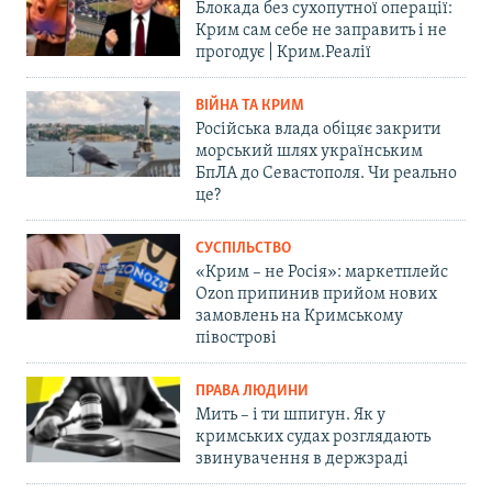
Блокада без сухопутної операції:
Крим сам себе не заправить і не
прогодує | Крим.Реалії
ВІЙНА ТА КРИМ
Російська влада обіцяє закрити
морський шлях українським
БпЛА до Севастополя. Чи реально
це?
СУСПІЛЬСТВО
«Крим – не Росія»: маркетплейс
Ozon припинив прийом нових
замовлень на Кримському
півострові
ПРАВА ЛЮДИНИ
Мить – і ти шпигун. Як у
кримських судах розглядають
звинувачення в держзраді