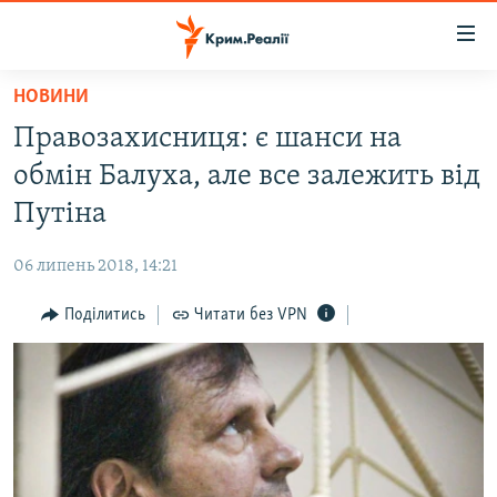
Доступність
посилання
Перейти
НОВИНИ
до
НОВИНИ
Правозахисниця: є шанси на
основного
ВОДА.КРИМ
матеріалу
обмін Балуха, але все залежить від
ВІДЕО ТА ФОТО
Перейти
Путіна
до
ПОЛІТИКА
основної
06 липень 2018, 14:21
БЛОГИ
навігації
Перейти
Поділитись
Читати без VPN
ПОГЛЯД
до
ІНТЕРВ'Ю
пошуку
ВСЕ ЗА ДЕНЬ
СПЕЦПРОЕКТИ
ЯК ОБІЙТИ БЛОКУВАННЯ
ДЕПОРТАЦІЯ