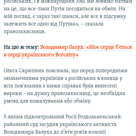
російських, і в міжнародних ЗМІ ми ловимо натяки
на це, що все-таки Путін погодиться на обмін. На
мій погляд, є зараз такі шанси, але все в підсумку
залежить все одно від Путіна», – сказала
правозахисниця.
На цю ж тему:
Володимир Балух: «Моє серце б'ється
в серці українського Всесвіту»
Ольга Скрипник пояснила, що перед попередніми
звільненнями українців з російських в'язниць у
всіх пов'язаних з ними справах були винесені
вироки – на думку правозахисниці, це необхідна
умова для помилування або обміну.
5 липня підконтрольний Росії Роздольненський
районний суд засудив українського активіста
Володимира Балуха до п’яти років колонії