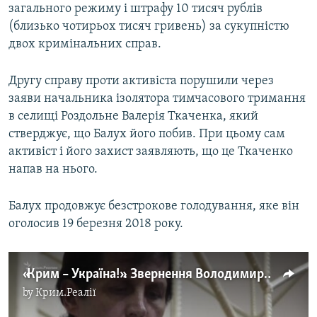
загального режиму і штрафу 10 тисяч рублів
(близько чотирьох тисяч гривень) за сукупністю
двох кримінальних справ.
Другу справу проти активіста порушили через
заяви начальника ізолятора тимчасового тримання
в селищі Роздольне Валерія Ткаченка, який
стверджує, що Балух його побив. При цьому сам
активіст і його захист заявляють, що це Ткаченко
напав на нього.
Балух продовжує безстрокове голодування, яке він
оголосив 19 березня 2018 року.
«Крим – Україна!». Звернення Володимира Балуха до українців (відео)
by
Крим.Реалії