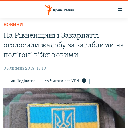
Доступність
посилання
Перейти
НОВИНИ
до
НОВИНИ
На Рівненщині і Закарпатті
основного
ВОДА.КРИМ
матеріалу
оголосили жалобу за загиблими на
ВІДЕО ТА ФОТО
Перейти
полігоні військовими
до
ПОЛІТИКА
основної
06 липень 2018, 15:10
БЛОГИ
навігації
Перейти
Поділитись
Читати без VPN
ПОГЛЯД
до
ІНТЕРВ'Ю
пошуку
ВСЕ ЗА ДЕНЬ
СПЕЦПРОЕКТИ
ЯК ОБІЙТИ БЛОКУВАННЯ
ДЕПОРТАЦІЯ