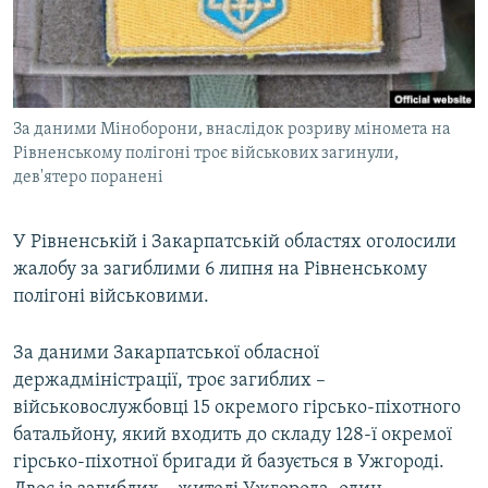
ВІДЕОУРОКИ «ELIFBE»
Русский
СВІДЧЕННЯ ОКУПАЦІЇ
Qırımtatar
УКРАЇНСЬКА ПРОБЛЕМА КРИМУ
За даними Міноборони, внаслідок розриву міномета на
ДОЛУЧАЙСЯ!
ІНФОГРАФІКА
Рівненському полігоні троє військових загинули,
дев'ятеро поранені
Усі сайти RFE/RL
У Рівненській і Закарпатській областях оголосили
жалобу за загиблими 6 липня на Рівненському
полігоні військовими.
За даними Закарпатської обласної
держадміністрації, троє загиблих –
військовослужбовці 15 окремого гірсько-піхотного
батальйону, який входить до складу 128-ї окремої
гірсько-піхотної бригади й базується в Ужгороді.