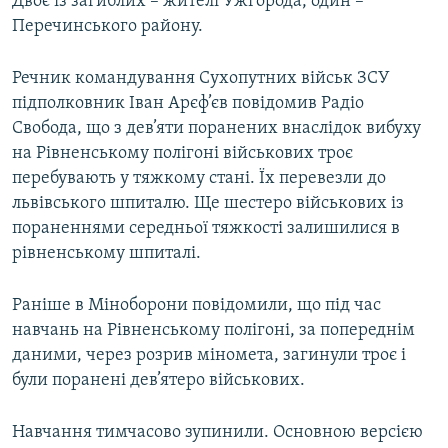
Двоє із загиблих – жителі Ужгорода, один –
Перечинського району.
Речник командування Сухопутних військ ЗСУ
підполковник Іван Арєф’єв повідомив Радіо
Свобода, що з дев’яти поранених внаслідок вибуху
на Рівненському полігоні військових троє
перебувають у тяжкому стані. Їх перевезли до
львівського шпиталю. Ще шестеро військових із
пораненнями середньої тяжкості залишилися в
рівненському шпиталі.
Раніше в Міноборони повідомили, що під час
навчань на Рівненському полігоні, за попереднім
даними, через розрив міномета, загинули троє і
були поранені дев’ятеро військових.
Навчання тимчасово зупинили. Основною версією