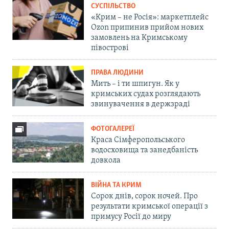
СУСПІЛЬСТВО
«Крим – не Росія»: маркетплейс
Ozon припинив прийом нових
замовлень на Кримському
півострові
ПРАВА ЛЮДИНИ
Мить – і ти шпигун. Як у
кримських судах розглядають
звинувачення в держзраді
ФОТОГАЛЕРЕЇ
Краса Сімферопольського
водосховища та занедбаність
довкола
ВІЙНА ТА КРИМ
Сорок днів, сорок ночей. Про
результати кримської операції з
примусу Росії до миру