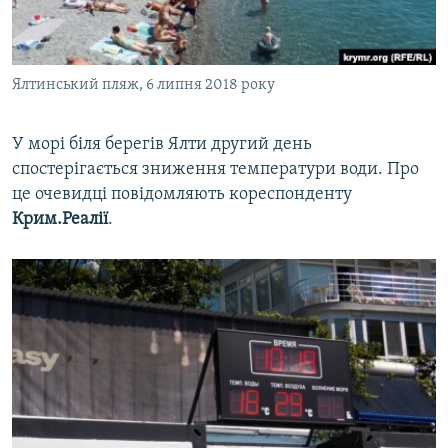
ВІДЕОУРОКИ «ELIFBE»
Русский
СВІДЧЕННЯ ОКУПАЦІЇ
Qırımtatar
Ялтинський пляж, 6 липня 2018 року
УКРАЇНСЬКА ПРОБЛЕМА КРИМУ
ДОЛУЧАЙСЯ!
ІНФОГРАФІКА
У морі біля берегів Ялти другий день
спостерігається зниження температури води. Про
це очевидці повідомляють кореспонденту
Усі сайти RFE/RL
Крим.Реалії
.