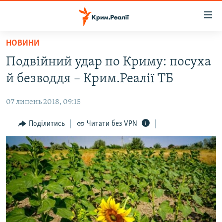
Доступність
посилання
Перейти
НОВИНИ
до
НОВИНИ
Подвійний удар по Криму: посуха
основного
ВОДА.КРИМ
матеріалу
й безводдя – Крим.Реалії ТБ
ВІДЕО ТА ФОТО
Перейти
до
07 липень 2018, 09:15
ПОЛІТИКА
основної
БЛОГИ
Поділитись
Читати без VPN
навігації
Перейти
ПОГЛЯД
до
ІНТЕРВ'Ю
пошуку
ВСЕ ЗА ДЕНЬ
СПЕЦПРОЕКТИ
ЯК ОБІЙТИ БЛОКУВАННЯ
ДЕПОРТАЦІЯ