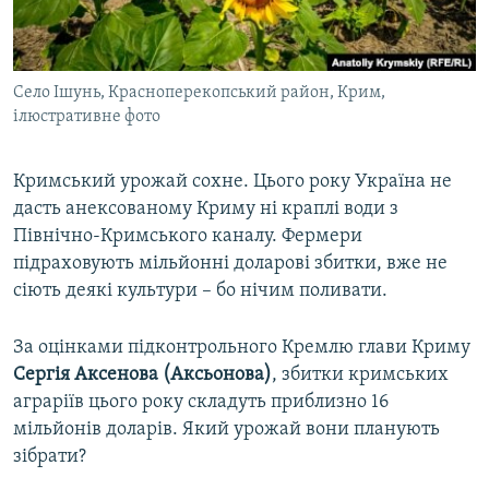
ВІДЕОУРОКИ «ELIFBE»
Русский
СВІДЧЕННЯ ОКУПАЦІЇ
Qırımtatar
Село Ішунь, Красноперекопський район, Крим,
УКРАЇНСЬКА ПРОБЛЕМА КРИМУ
ілюстративне фото
ДОЛУЧАЙСЯ!
ІНФОГРАФІКА
Кримський урожай сохне. Цього року Україна не
дасть анексованому Криму ні краплі води з
Північно-Кримського каналу. Фермери
Усі сайти RFE/RL
підраховують мільйонні доларові збитки, вже не
сіють деякі культури – бо нічим поливати.
За оцінками підконтрольного Кремлю глави Криму
Сергія Аксенова (Аксьонова)
, збитки кримських
аграріїв цього року складуть приблизно 16
мільйонів доларів. Який урожай вони планують
зібрати?