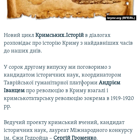
ВІДЕОУРОКИ «ELIFBE»
Русский
СВІДЧЕННЯ ОКУПАЦІЇ
Qırımtatar
УКРАЇНСЬКА ПРОБЛЕМА КРИМУ
Новий цикл
Кримських.Історій
в діалогах
ДОЛУЧАЙСЯ!
ІНФОГРАФІКА
розповідає про історію Криму з найдавніших часів
до наших днів.
У сорок другому випуску ми поговоримо з
Усі сайти RFE/RL
кандидатом історичних наук, координатором
Таврійської гуманітарної платформи
Андрієм
Іванцем
про революцію в Криму взагалі і
кримськотатарську революцію зокрема в 1919-1920
рр.
Ведучий проекту кримський вчений, кандидат
історичних наук, лауреат Міжнародного конкурсу
ім. Єжи Гедройца –
Сергій Громенко
.