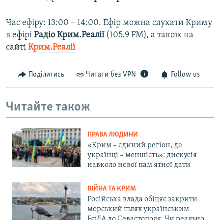
Час ефіру: 13:00 – 14:00. Ефір можна слухати Криму
в ефірі
Радіо Крим.Реалії
(105.9 FM), а також на
сайті
Крим.Реалії
Поділитись
Читати без VPN
Follow us
Читайте також
ПРАВА ЛЮДИНИ
«Крим – єдиний регіон, де
українці – меншість»: дискусія
навколо нової пам'ятної дати
ВІЙНА ТА КРИМ
Російська влада обіцяє закрити
морський шлях українським
БпЛА до Севастополя. Чи реально