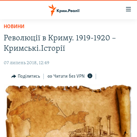
Доступність
посилання
Перейти
НОВИНИ
до
НОВИНИ
Революції в Криму. 1919-1920 –
основного
ВОДА.КРИМ
матеріалу
Кримські.Історії
ВІДЕО ТА ФОТО
Перейти
до
07 липень 2018, 12:49
ПОЛІТИКА
основної
БЛОГИ
Поділитись
Читати без VPN
навігації
Перейти
ПОГЛЯД
до
ІНТЕРВ'Ю
пошуку
ВСЕ ЗА ДЕНЬ
СПЕЦПРОЕКТИ
ЯК ОБІЙТИ БЛОКУВАННЯ
ДЕПОРТАЦІЯ