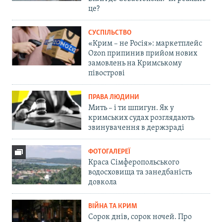
це?
СУСПІЛЬСТВО
«Крим – не Росія»: маркетплейс
Ozon припинив прийом нових
замовлень на Кримському
півострові
ПРАВА ЛЮДИНИ
Мить – і ти шпигун. Як у
кримських судах розглядають
звинувачення в держзраді
ФОТОГАЛЕРЕЇ
Краса Сімферопольського
водосховища та занедбаність
довкола
ВІЙНА ТА КРИМ
Сорок днів, сорок ночей. Про