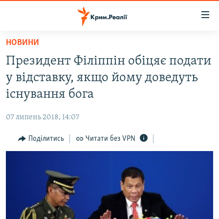
Доступність
посилання
Перейти
НОВИНИ
до
НОВИНИ
Президент Філіппін обіцяє подати
основного
ВОДА.КРИМ
матеріалу
у відставку, якщо йому доведуть
ВІДЕО ТА ФОТО
Перейти
існування бога
до
ПОЛІТИКА
основної
07 липень 2018, 14:07
БЛОГИ
навігації
Перейти
Поділитись
Читати без VPN
ПОГЛЯД
до
ІНТЕРВ'Ю
пошуку
ВСЕ ЗА ДЕНЬ
СПЕЦПРОЕКТИ
ЯК ОБІЙТИ БЛОКУВАННЯ
ДЕПОРТАЦІЯ