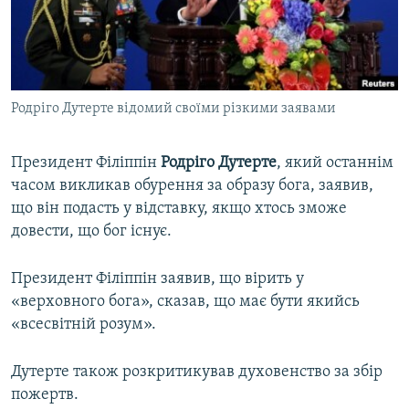
ВІДЕОУРОКИ «ELIFBE»
Русский
СВІДЧЕННЯ ОКУПАЦІЇ
Qırımtatar
УКРАЇНСЬКА ПРОБЛЕМА КРИМУ
Родріго Дутерте відомий своїми різкими заявами
ДОЛУЧАЙСЯ!
ІНФОГРАФІКА
Президент Філіппін
Родріго Дутерте
, який останнім
часом викликав обурення за образу бога, заявив,
Усі сайти RFE/RL
що він подасть у відставку, якщо хтось зможе
довести, що бог існує.
Президент Філіппін заявив, що вірить у
«верховного бога», сказав, що має бути якийсь
«всесвітній розум».
Дутерте також розкритикував духовенство за збір
пожертв.