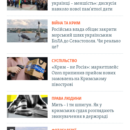
українці – меншість»: дискусія
навколо нової пам'ятної дати
ВІЙНА ТА КРИМ
Російська влада обіцяє закрити
морський шлях українським
БпЛА до Севастополя. Чи реально
це?
СУСПІЛЬСТВО
«Крим – не Росія»: маркетплейс
Ozon припинив прийом нових
замовлень на Кримському
півострові
ПРАВА ЛЮДИНИ
Мить – і ти шпигун. Як у
кримських судах розглядають
звинувачення в держзраді