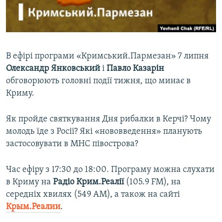
ВІДЕОУРОКИ «ELIFBE»
Русский
СВІДЧЕННЯ ОКУПАЦІЇ
Qırımtatar
УКРАЇНСЬКА ПРОБЛЕМА КРИМУ
В ефірі програми «Кримський.Пармезан» 7 липня
ДОЛУЧАЙСЯ!
ІНФОГРАФІКА
Олександр Янковський
і
Павло Казарін
обговорюють головні події тижня, що минає в
Криму.
Усі сайти RFE/RL
Як пройде святкування Дня рибалки в Керчі? Чому
молодь їде з Росії? Які «нововведення» планують
застосовувати в МНС півострова?
Час ефіру з 17:30 до 18:00. Програму можна слухати
в Криму на
Радіо Крим.Реалії
(105.9 FM), на
середніх хвилях (549 АМ), а також на сайті
Крым.Реалии
.