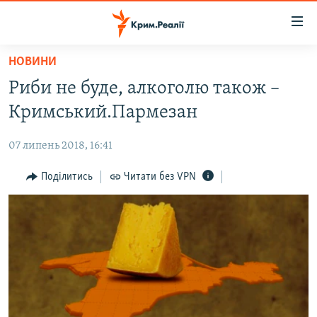
Доступність
посилання
Перейти
НОВИНИ
до
НОВИНИ
Риби не буде, алкоголю також –
основного
ВОДА.КРИМ
матеріалу
Кримський.Пармезан
ВІДЕО ТА ФОТО
Перейти
до
07 липень 2018, 16:41
ПОЛІТИКА
основної
БЛОГИ
Поділитись
Читати без VPN
навігації
Перейти
ПОГЛЯД
до
ІНТЕРВ'Ю
пошуку
ВСЕ ЗА ДЕНЬ
СПЕЦПРОЕКТИ
ЯК ОБІЙТИ БЛОКУВАННЯ
ДЕПОРТАЦІЯ