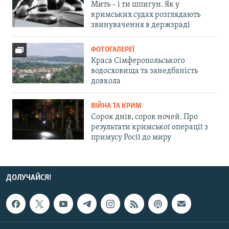
Мить – і ти шпигун. Як у
кримських судах розглядають
звинувачення в держзраді
ФОТОГАЛЕРЕЇ
Краса Сімферопольського
водосховища та занедбаність
довкола
ВІЙНА ТА КРИМ
Сорок днів, сорок ночей. Про
результати кримської операції з
примусу Росії до миру
ДОЛУЧАЙСЯ!