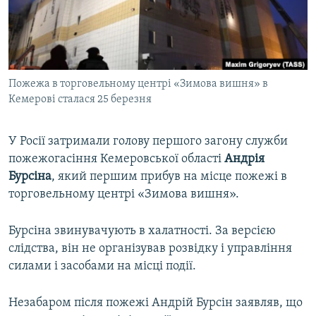
ВІДЕОУРОКИ «ELIFBE»
Русский
СВІДЧЕННЯ ОКУПАЦІЇ
Qırımtatar
УКРАЇНСЬКА ПРОБЛЕМА КРИМУ
Пожежа в торговельному центрі «Зимова вишня» в
ДОЛУЧАЙСЯ!
ІНФОГРАФІКА
Кемерові сталася 25 березня
У Росії затримали голову першого загону служби
Усі сайти RFE/RL
пожежогасіння Кемеровської області
Андрія
Бурсіна
, який першим прибув на місце пожежі в
торговельному центрі «Зимова вишня».
Бурсіна звинувачують в халатності. За версією
слідства, він не організував розвідку і управління
силами і засобами на місці події.
Незабаром після пожежі Андрій Бурсін заявляв, що