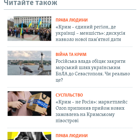
Читайте також
ПРАВА ЛЮДИНИ
«Крим – єдиний регіон, де
українці – меншість»: дискусія
навколо нової пам'ятної дати
ВІЙНА ТА КРИМ
Російська влада обіцяє закрити
морський шлях українським
БпЛА до Севастополя. Чи реально
це?
СУСПІЛЬСТВО
«Крим – не Росія»: маркетплейс
Ozon припинив прийом нових
замовлень на Кримському
півострові
ПРАВА ЛЮДИНИ