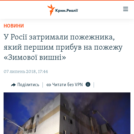
Доступність
посилання
Перейти
НОВИНИ
до
НОВИНИ
У Росії затримали пожежника,
основного
ВОДА.КРИМ
матеріалу
який першим прибув на пожежу
ВІДЕО ТА ФОТО
Перейти
«Зимової вишні»
до
ПОЛІТИКА
основної
07 липень 2018, 17:44
БЛОГИ
навігації
Перейти
Поділитись
Читати без VPN
ПОГЛЯД
до
ІНТЕРВ'Ю
пошуку
ВСЕ ЗА ДЕНЬ
СПЕЦПРОЕКТИ
ЯК ОБІЙТИ БЛОКУВАННЯ
ДЕПОРТАЦІЯ