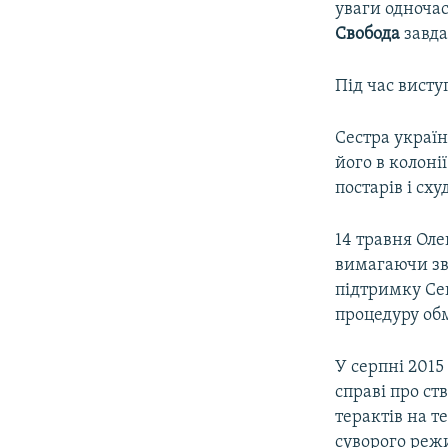
уваги одночас
Свобода
завда
Під час висту
Сестра украї
його в колоні
постарів і сху
14 травня Оле
вимагаючи зві
підтримку Се
процедуру обм
У серпні 2015
справі про ст
терактів на т
суворого режи