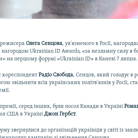
 режисера
Олега Сенцова
, ув'язненого в Росії, нагород
агородою Ukrainian ID Awards, «за незламну силу в бо
и» на першому форумі «Ukrainian ID» в Каневі 7 липня.
є кореспондент
Радіо Свобода
, Сенцов, який голодує в 
огою звільнити всіх українських політв'язнів у Росії, с
мії.
 премії, серед інших, були посол Канади в Україні
Рома
ол США в Україні
Джон Гербст
.
му звернулися до організацій українців у світі із зак
іжнародну кампанію зі звільнення Сенцова.