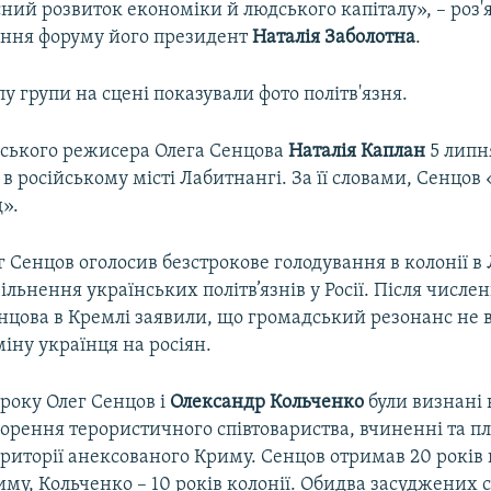
ний розвиток економіки й людського капіталу», – роз
ння форуму його президент
Наталія Заболотна
.
пу групи на сцені показували фото політв'язня.
нського режисера Олега Сенцова
Наталія Каплан
5 лип
ї в російському місті Лабитнангі. За її словами, Сенцов
д».
г Сенцов оголосив безстрокове голодування в колонії в
льнення українських політв’язнів у Росії. Після числе
нцова в Кремлі заявили, що громадський резонанс не 
іну українця на росіян.
 року Олег Сенцов і
Олександр Кольченко
були визнані
ворення терористичного співтовариства, вчиненні та п
ериторії анексованого Криму. Сенцов отримав 20 років 
му, Кольченко – 10 років колонії. Обидва засуджених