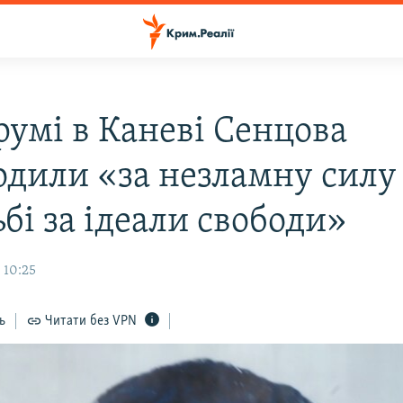
румі в Каневі Сенцова
одили «за незламну силу
бі за ідеали свободи»
 10:25
ь
Читати без VPN