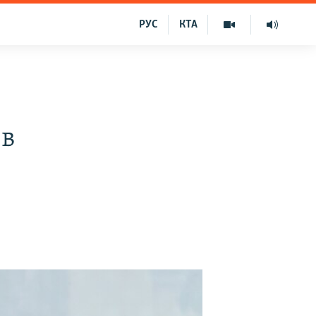
РУС
КТА
 в