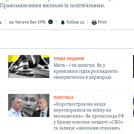
 Правозахисники визнали їх політв’язнями.
ь
Читати без VPN
Follow us
Print
ПРАВА ЛЮДИНИ
Мить – і ти шпигун. Як у
кримських судах розглядають
звинувачення в держзраді
ПОЛІТИКА
«Короткострокова акція
перетворилася на війну на
виснаження»: Як пропаганда РФ
у Криму пояснює невдачі «СВО»
та залякує «мінними атаками»