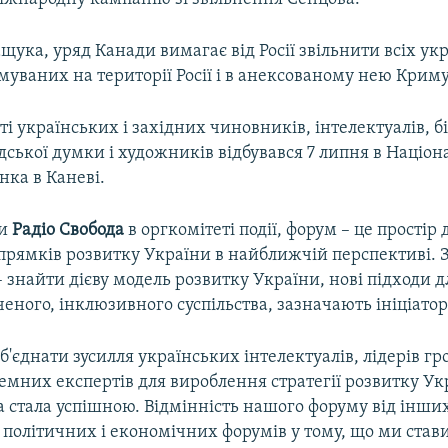
щука, уряд Канади вимагає від Росії звільнити всіх ук
муваних на території Росії і в анексованому нею Криму
ті українських і західних чиновників, інтелектуалів, б
дської думки і художників відбувався 7 липня в Націо
нка в Каневі.
ли
Радіо Свобода
в оргкомітеті події, форум – це простір
апрямків розвитку України в найближчій перспективі.
– знайти дієву модель розвитку України, нові підходи 
іченого, інклюзивного суспільства, зазначають ініціатор
'єднати зусилля українських інтелектуалів, лідерів гр
емних експертів для вироблення стратегії розвитку Ук
 стала успішною. Відмінність нашого форуму від інши
політичних і економічних форумів у тому, що ми став