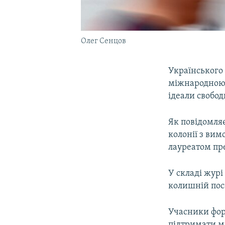
Олег Сенцов
Українського
міжнародною н
ідеали свобод
Як повідомля
колонії з вим
лауреатом пре
У складі журі
колишній пос
Учасники фору
підтримати м