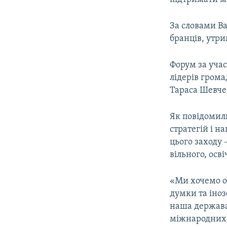
За словами Ва
бранців, утри
Форум за учас
лідерів грома
Тараса Шевче
Як повідоми
стратегій і н
цього заходу 
вільного, осв
«Ми хочемо об
думки та іноз
наша держава
міжнародних 