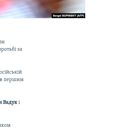
или
ротьбі за
російській
тав першим
н Вадук
і
ликом