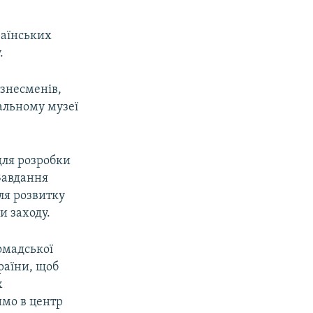
раїнських
.
ізнесменів,
нальному музеї
 для розробки
 Завдання
для розвитку
и заходу.
омадської
раїни, щоб
х
имо в центр