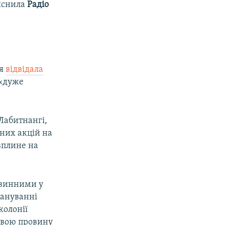
'яснила
Радіо
ня
відвідала
 «дуже
 Лабитнангі,
нних акцій на
вплине на
 винними у
лануванні
колонії
 свою провину