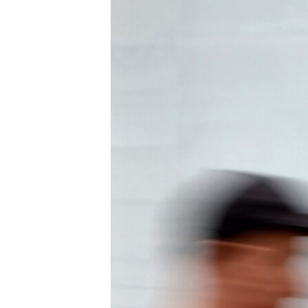
ВІДЕОУРОКИ «ELIFBE»
СВІДЧЕННЯ ОКУПАЦІЇ
УКРАЇНСЬКА ПРОБЛЕМА КРИМУ
ІНФОГРАФІКА