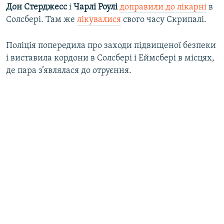
Дон Стерджесс
і
Чарлі Роулі
доправили до лікарні
в
Солсбері. Там же
лікувалися
свого часу Скрипалі.
Поліція попередила про заходи підвищеної безпеки
і виставила кордони в Солсбері і Еймсбері в місцях,
де пара з’являлася до отруєння.