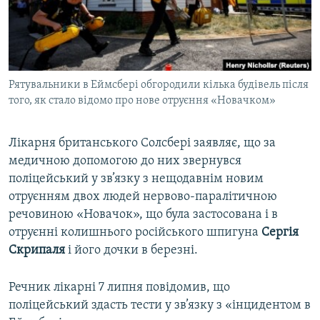
ВІДЕОУРОКИ «ELIFBE»
Русский
СВІДЧЕННЯ ОКУПАЦІЇ
Qırımtatar
УКРАЇНСЬКА ПРОБЛЕМА КРИМУ
Рятувальники в Еймсбері обгородили кілька будівель після
ДОЛУЧАЙСЯ!
ІНФОГРАФІКА
того, як стало відомо про нове отруєння «Новачком»
Лікарня британського Солсбері заявляє, що за
Усі сайти RFE/RL
медичною допомогою до них звернувся
поліцейський у зв’язку з нещодавнім новим
отруєнням двох людей нервово-паралітичною
речовиною «Новачок», що була застосована і в
отруєнні колишнього російського шпигуна
Сергія
Скрипаля
і його дочки в березні.
Речник лікарні 7 липня повідомив, що
поліцейський здасть тести у зв’язку з «інцидентом в