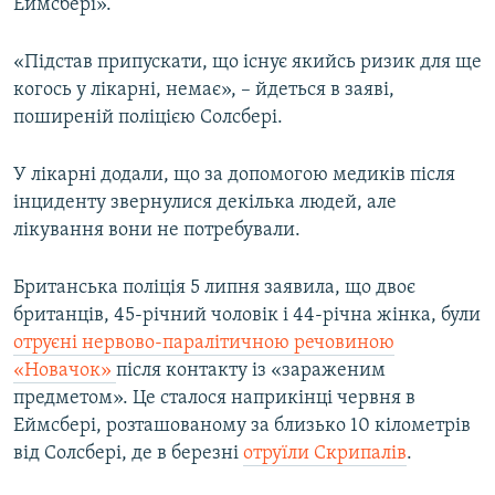
Еймсбері».
«Підстав припускати, що існує якийсь ризик для ще
когось у лікарні, немає», – йдеться в заяві,
поширеній поліцією Солсбері.
У лікарні додали, що за допомогою медиків після
інциденту звернулися декілька людей, але
лікування вони не потребували.
Британська поліція 5 липня заявила, що двоє
британців, 45-річний чоловік і 44-річна жінка, були
отруєні нервово-паралітичною речовиною
«Новачок»
після контакту із «зараженим
предметом». Це сталося наприкінці червня в
Еймсбері, розташованому за близько 10 кілометрів
від Солсбері, де в березні
отруїли Скрипалів
.