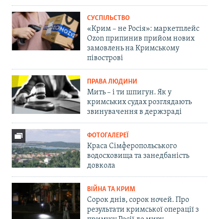
СУСПІЛЬСТВО
«Крим – не Росія»: маркетплейс
Ozon припинив прийом нових
замовлень на Кримському
півострові
ПРАВА ЛЮДИНИ
Мить – і ти шпигун. Як у
кримських судах розглядають
звинувачення в держзраді
ФОТОГАЛЕРЕЇ
Краса Сімферопольського
водосховища та занедбаність
довкола
ВІЙНА ТА КРИМ
Сорок днів, сорок ночей. Про
результати кримської операції з