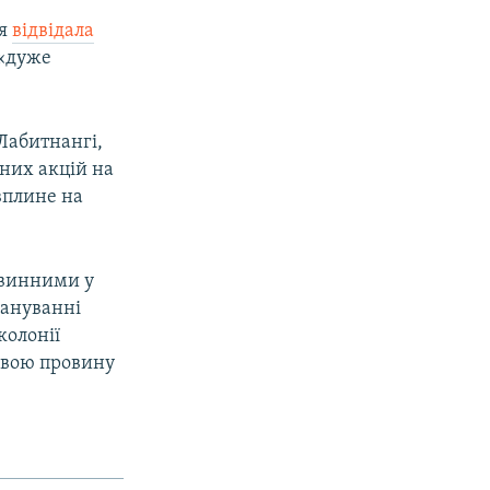
ня
відвідала
 «дуже
 Лабитнангі,
нних акцій на
вплине на
 винними у
лануванні
колонії
 свою провину