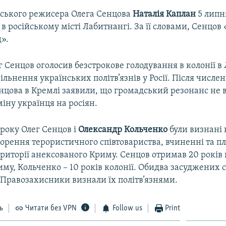
нського режисера Олега Сенцова
Наталія Каплан
5 лип
ї в російському місті Лабитнангі. За її словами, Сенцов
д».
г Сенцов оголосив безстрокове голодування в колонії в
льнення українських політв’язнів у Росії. Після числе
нцова в Кремлі заявили, що громадський резонанс не 
іну українця на росіян.
 року Олег Сенцов і
Олександр Кольченко
були визнані
ворення терористичного співтовариства, вчиненні та п
ериторії анексованого Криму. Сенцов отримав 20 років 
му, Кольченко – 10 років колонії. Обидва засуджених
 Правозахисники визнали їх політв’язнями.
ь
Читати без VPN
Follow us
Print