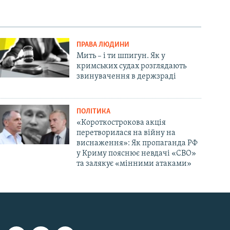
ПРАВА ЛЮДИНИ
Мить – і ти шпигун. Як у
кримських судах розглядають
звинувачення в держзраді
ПОЛІТИКА
«Короткострокова акція
перетворилася на війну на
виснаження»: Як пропаганда РФ
у Криму пояснює невдачі «СВО»
та залякує «мінними атаками»