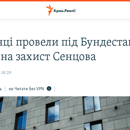
нці провели під Бундест
 на захист Сенцова
 18:29
ь
Читати без VPN