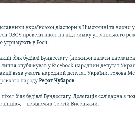
дставники української діаспори в Німеччині та члени 
сесії ОБСЄ провели пікет на підтримку українського р
го утримують у Росії.
акції біля будівлі Бундестагу (нижньої палати парламе
 липня опублікував у Facebook народний депутат Укра
В акції взяв участь народний депутат України, голова М
рського народу
Рефат
Чубаров
.
пікет біля будівлі Бундестагу. Делегація солідарна з по
аїнців», – повідомив Сергій Висоцький.