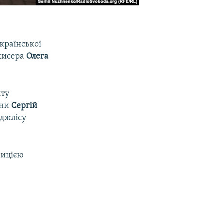
української
ежисера
Олега
нту
їни
Сергій
еджлісу
зицією