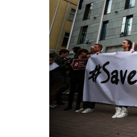
ВІДЕОУРОКИ «ELIFBE»
СВІДЧЕННЯ ОКУПАЦІЇ
УКРАЇНСЬКА ПРОБЛЕМА КРИМУ
ІНФОГРАФІКА