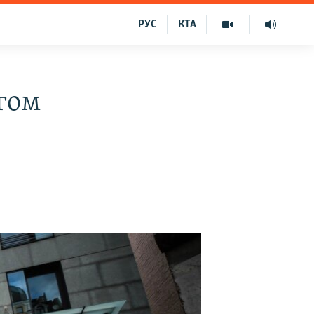
РУС
КТА
агом