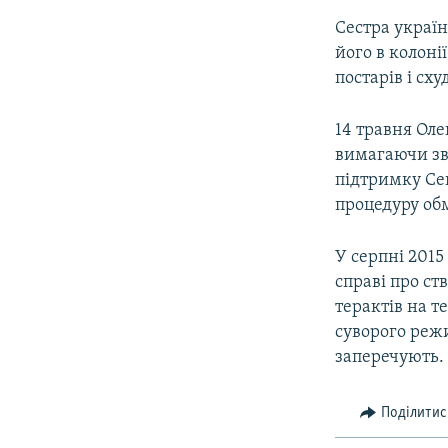
Сестра украї
його в колоні
постарів і сху
14 травня Оле
вимагаючи зві
підтримку Се
процедуру обм
У серпні 2015
справі про ст
терактів на т
суворого режи
заперечують.
Поділитис