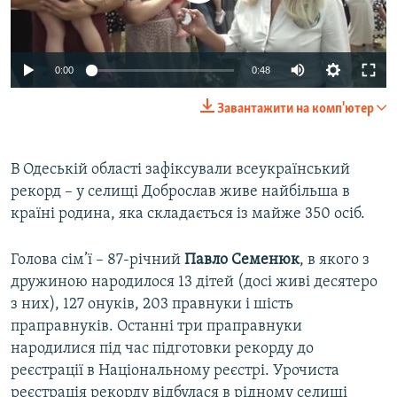
ВІДЕОУРОКИ «ELIFBE»
Русский
СВІДЧЕННЯ ОКУПАЦІЇ
Qırımtatar
0:00
0:48
УКРАЇНСЬКА ПРОБЛЕМА КРИМУ
Завантажити на комп'ютер
ДОЛУЧАЙСЯ!
ІНФОГРАФІКА
В Одеській області зафіксували всеукраїнський
рекорд – у селищі Доброслав живе найбільша в
Усі сайти RFE/RL
країні родина, яка складається із майже 350 осіб.
Голова сім’ї – 87-річний
Павло Семенюк
, в якого з
дружиною народилося 13 дітей (досі живі десятеро
з них), 127 онуків, 203 правнуки і шість
праправнуків. Останні три праправнуки
народилися під час підготовки рекорду до
реєстрації в Національному реєстрі. Урочиста
реєстрація рекорду відбулася в рідному селищі