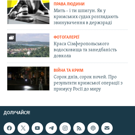
ПРАВА ЛЮДИНИ
Мить – і ти шпигун. Як у
кримських судах розглядають
звинувачення в держзраді
ФОТОГАЛЕРЕЇ
Краса Сімферопольського
водосховища та занедбаність
довкола
ВІЙНА ТА КРИМ
Сорок днів, сорок ночей. Про
результати кримської операції з
примусу Росії до миру
ДОЛУЧАЙСЯ!