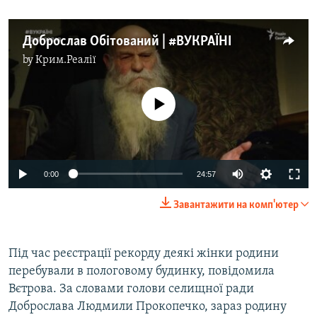
Доброслав Обітований | #ВУКРАЇНІ
by
Крим.Реалії
No media source currently available
0:00
24:57
Завантажити на комп'ютер
Під час реєстрації рекорду деякі жінки родини
перебували в пологовому будинку, повідомила
Вєтрова. За словами голови селищної ради
Доброслава Людмили Прокопечко, зараз родину