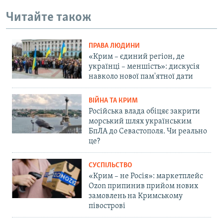
Читайте також
ПРАВА ЛЮДИНИ
«Крим – єдиний регіон, де
українці – меншість»: дискусія
навколо нової пам'ятної дати
ВІЙНА ТА КРИМ
Російська влада обіцяє закрити
морський шлях українським
БпЛА до Севастополя. Чи реально
це?
СУСПІЛЬСТВО
«Крим – не Росія»: маркетплейс
Ozon припинив прийом нових
замовлень на Кримському
півострові