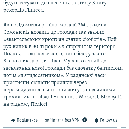
будуть готувати до внесення в світову Книгу
рекордів Гіннеса.
Як повідомляли раніше місцеві ЗМІ, родина
Семенюків входить до громади так званих
«євангельських християн святих сіоністів». Цей
рух виник в 30-ті роки XX сторіччя на території
Полісся – тоді польського, нині білоруського.
Засновник церкви – Іван Мурашко, який до
заснування нової громади був спочатку баптистом,
потім «п’ятидесятником». У радянські часи
християни-сіоністи пройшли через
переслідування, нині вони живуть невеликими
громадами на півдні України, в Молдові, Білорусі і
на рідному Поліссі.
Поділитись
Читати без VPN
Follow us