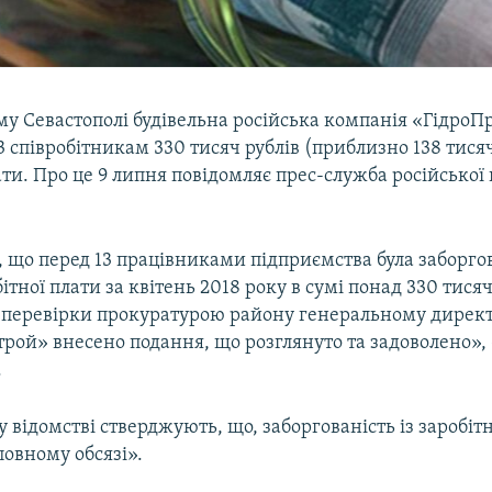
му Севастополі будівельна російська компанія «Гідро
3 співробітникам 330 тисяч рублів (приблизно 138 тися
ати. Про це 9 липня повідомляє прес-служба російсько
 що перед 13 працівниками підприємства була заборгов
ітної плати за квітень 2018 року в сумі понад 330 тисяч
 перевірки прокуратурою району генеральному дирек
ой» внесено подання, що розглянуто та задоволено», 
.
 відомстві стверджують, що, заборгованість із заробіт
овному обсязі».