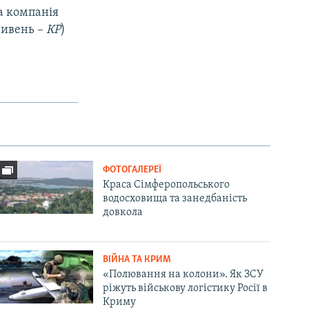
а компанія
ривень –
КР
)
ФОТОГАЛЕРЕЇ
Краса Сімферопольського
водосховища та занедбаність
довкола
ВІЙНА ТА КРИМ
«Полювання на колони». Як ЗСУ
ріжуть військову логістику Росії в
Криму