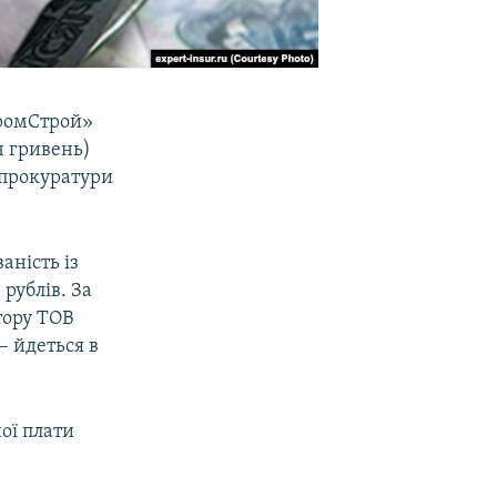
ПромСтрой»
ч гривень)
ї прокуратури
аність із
 рублів. За
тору ТОВ
– йдеться в
ної плати