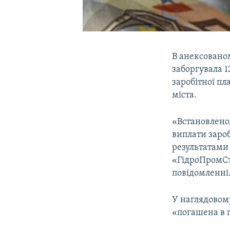
В анексовано
заборгувала 1
заробітної пл
міста.
«Встановлено,
виплати зароб
результатами
«ГідроПромСтр
повідомленні
У наглядовому
«погашена в п