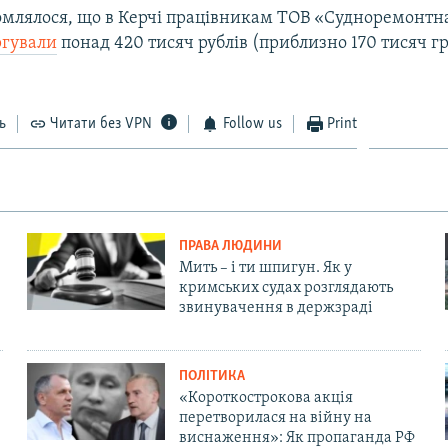
омлялося, що в Керчі працівникам ТОВ «Судноремонтн
ргували
понад 420 тисяч рублів (приблизно 170 тисяч г
ь
Читати без VPN
Follow us
Print
ПРАВА ЛЮДИНИ
Мить – і ти шпигун. Як у
кримських судах розглядають
звинувачення в держзраді
ПОЛІТИКА
«Короткострокова акція
перетворилася на війну на
виснаження»: Як пропаганда РФ