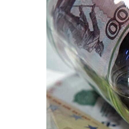
ВІДЕОУРОКИ «ELIFBE»
СВІДЧЕННЯ ОКУПАЦІЇ
УКРАЇНСЬКА ПРОБЛЕМА КРИМУ
ІНФОГРАФІКА