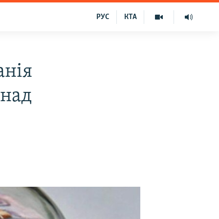
РУС
КТА
анія
онад