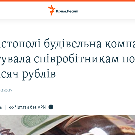
астополі будівельна комп
гувала співробітникам п
сяч рублів
 08:07
ь
Читати без VPN