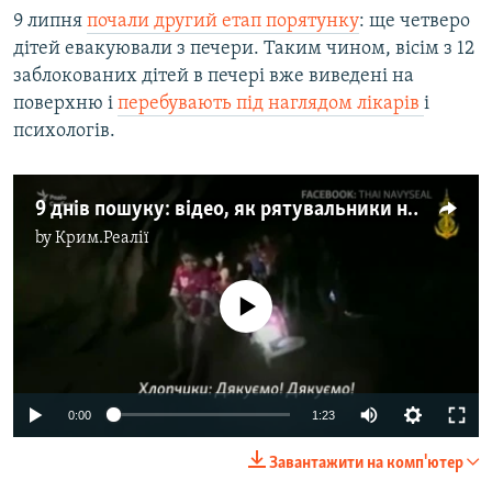
9 липня
почали другий етап порятунку
: ще четверо
дітей евакуювали з печери. Таким чином, вісім з 12
заблокованих дітей в печері вже виведені на
поверхню і
перебувають під наглядом лікарів
і
психологів.
9 днів пошуку: відео, як рятувальники нарешті знайшли живими дітей у печері
by
Крим.Реалії
No media source currently available
0:00
1:23
Завантажити на комп'ютер