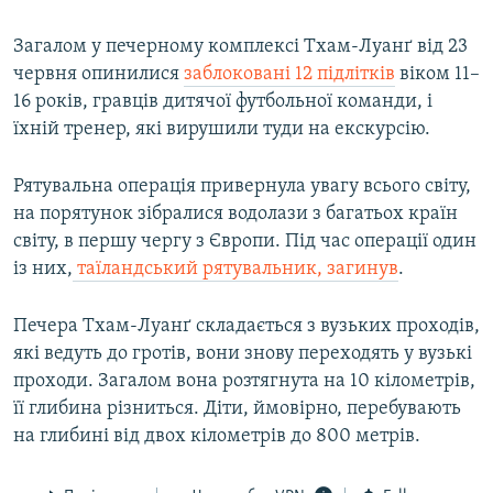
Загалом у печерному комплексі Тхам-Луанґ від 23
червня опинилися
заблоковані 12 підлітків
віком 11–
16 років, гравців дитячої футбольної команди, і
їхній тренер, які вирушили туди на екскурсію.
Рятувальна операція привернула увагу всього світу,
на порятунок зібралися водолази з багатьох країн
світу, в першу чергу з Європи. Під час операції один
із них,
таїландський рятувальник, загинув
.
Печера Тхам-Луанґ складається з вузьких проходів,
які ведуть до гротів, вони знову переходять у вузькі
проходи. Загалом вона розтягнута на 10 кілометрів,
її глибина різниться. Діти, ймовірно, перебувають
на глибині від двох кілометрів до 800 метрів.