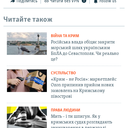
Поділитись
Читати без VPN
Follow us
Читайте також
ВІЙНА ТА КРИМ
Російська влада обіцяє закрити
морський шлях українським
БпЛА до Севастополя. Чи реально
це?
СУСПІЛЬСТВО
«Крим – не Росія»: маркетплейс
Ozon припинив прийом нових
замовлень на Кримському
півострові
ПРАВА ЛЮДИНИ
Мить – і ти шпигун. Як у
кримських судах розглядають
звинувачення в держзраді