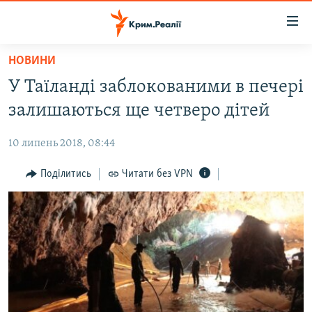
Доступність
посилання
Перейти
НОВИНИ
до
НОВИНИ
У Таїланді заблокованими в печері
основного
ВОДА.КРИМ
матеріалу
залишаються ще четверо дітей
ВІДЕО ТА ФОТО
Перейти
до
10 липень 2018, 08:44
ПОЛІТИКА
основної
БЛОГИ
Поділитись
Читати без VPN
навігації
Перейти
ПОГЛЯД
до
ІНТЕРВ'Ю
пошуку
ВСЕ ЗА ДЕНЬ
СПЕЦПРОЕКТИ
ЯК ОБІЙТИ БЛОКУВАННЯ
ДЕПОРТАЦІЯ