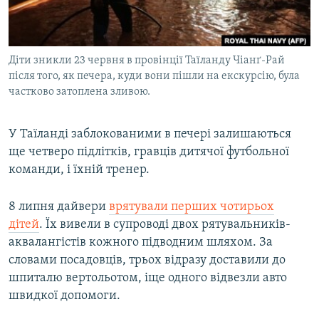
ВІДЕОУРОКИ «ELIFBE»
Русский
СВІДЧЕННЯ ОКУПАЦІЇ
Qırımtatar
Діти зникли 23 червня в провінції Таїланду Чіанґ-Рай
УКРАЇНСЬКА ПРОБЛЕМА КРИМУ
після того, як печера, куди вони пішли на екскурсію, була
ДОЛУЧАЙСЯ!
ІНФОГРАФІКА
частково затоплена зливою.
У Таїланді заблокованими в печері залишаються
ще четверо підлітків, гравців дитячої футбольної
Усі сайти RFE/RL
команди, і їхній тренер.
8 липня дайвери
врятували перших чотирьох
дітей
. Їх вивели в супроводі двох рятувальників-
аквалангістів кожного підводним шляхом. За
словами посадовців, трьох відразу доставили до
шпиталю вертольотом, іще одного відвезли авто
швидкої допомоги.