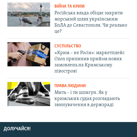
ВІЙНА ТА КРИМ
Російська влада обіцяє закрити
морський шлях українським
БпЛА до Севастополя. Чи реально
це?
СУСПІЛЬСТВО
«Крим – не Росія»: маркетплейс
Ozon припинив прийом нових
замовлень на Кримському
півострові
ПРАВА ЛЮДИНИ
Мить – і ти шпигун. Як у
кримських судах розглядають
звинувачення в держзраді
ДОЛУЧАЙСЯ!