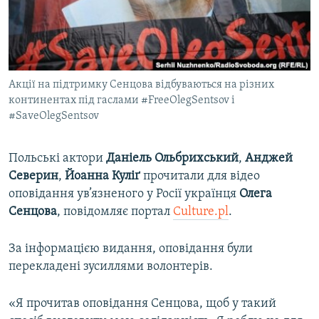
ВІДЕОУРОКИ «ELIFBE»
Русский
СВІДЧЕННЯ ОКУПАЦІЇ
Qırımtatar
УКРАЇНСЬКА ПРОБЛЕМА КРИМУ
Акції на підтримку Сенцова відбуваються на різних
ДОЛУЧАЙСЯ!
ІНФОГРАФІКА
континентах під гаслами #FreeOlegSentsov і
#SaveOlegSentsov
Усі сайти RFE/RL
Польські актори
Даніель
Ольбрихський
,
Анджей
Северин
,
Йоанна
Куліґ
прочитали для відео
оповідання ув’язненого у Росії українця
Олега
Сенцова
, повідомляє портал
Culture.pl
.
За інформацією видання, оповідання були
перекладені зусиллями волонтерів.
«Я прочитав оповідання Сенцова, щоб у такий