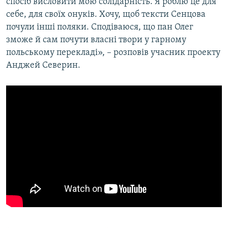
спосіб висловити мою солідарність. Я роблю це для
себе, для своїх онуків. Хочу, щоб тексти Сенцова
почули інші поляки. Сподіваюся, що пан Олег
зможе й сам почути власні твори у гарному
польському перекладі», – розповів учасник проекту
Анджей Северин.