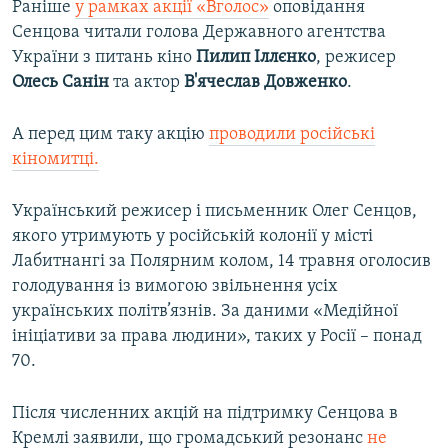
Раніше
у рамках акції «Вголос»
оповідання
Сенцова читали голова Державного агентства
України з питань кіно
Пилип
Іллєнко
, режисер
Олесь
Санін
та актор
В'ячеслав
Довженко
.
А перед цим таку акцію
проводили російські
кіномитці.
Український режисер і письменник Олег Сенцов,
якого утримують у російській колонії у місті
Лабитнангі за Полярним колом, 14 травня оголосив
голодування із вимогою звільнення усіх
українських політв’язнів. За даними «Медійної
ініціативи за права людини», таких у Росії – понад
70.
Після численних акцій на підтримку Сенцова в
Кремлі заявили, що громадський резонанс
не