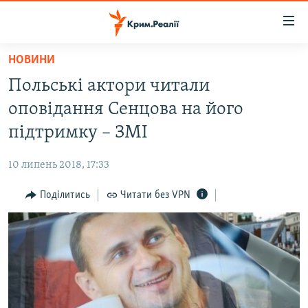
Доступність
посилання
Перейти
НОВИНИ
до
НОВИНИ
Польські актори читали
основного
ВОДА.КРИМ
матеріалу
оповідання Сенцова на його
ВІДЕО ТА ФОТО
Перейти
підтримку – ЗМІ
до
ПОЛІТИКА
основної
10 липень 2018, 17:33
БЛОГИ
навігації
Перейти
Поділитись
Читати без VPN
ПОГЛЯД
до
ІНТЕРВ'Ю
пошуку
ВСЕ ЗА ДЕНЬ
СПЕЦПРОЕКТИ
ЯК ОБІЙТИ БЛОКУВАННЯ
ДЕПОРТАЦІЯ