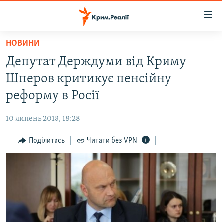
Доступність
посилання
Перейти
НОВИНИ
до
НОВИНИ
Депутат Держдуми від Криму
основного
ВОДА.КРИМ
матеріалу
Шперов критикує пенсійну
ВІДЕО ТА ФОТО
Перейти
реформу в Росії
до
ПОЛІТИКА
основної
10 липень 2018, 18:28
БЛОГИ
навігації
Перейти
Поділитись
Читати без VPN
ПОГЛЯД
до
ІНТЕРВ'Ю
пошуку
ВСЕ ЗА ДЕНЬ
СПЕЦПРОЕКТИ
ЯК ОБІЙТИ БЛОКУВАННЯ
ДЕПОРТАЦІЯ