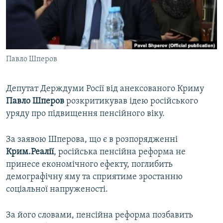
ВІДЕОУРОКИ «ELIFBE»
Русский
СВІДЧЕННЯ ОКУПАЦІЇ
Qırımtatar
УКРАЇНСЬКА ПРОБЛЕМА КРИМУ
Павло Шперов
ДОЛУЧАЙСЯ!
ІНФОГРАФІКА
Депутат Держдуми Росії від анексованого Криму
Павло
Шперов
розкритикував ідею російського
Усі сайти RFE/RL
уряду про підвищення пенсійного віку.
За заявою Шперова, що є в розпорядженні
Крим.Реалії
, російська пенсійна реформа не
принесе економічного ефекту, поглибить
демографічну яму та сприятиме зростанню
соціальної напруженості.
За його словами, пенсійна реформа позбавить