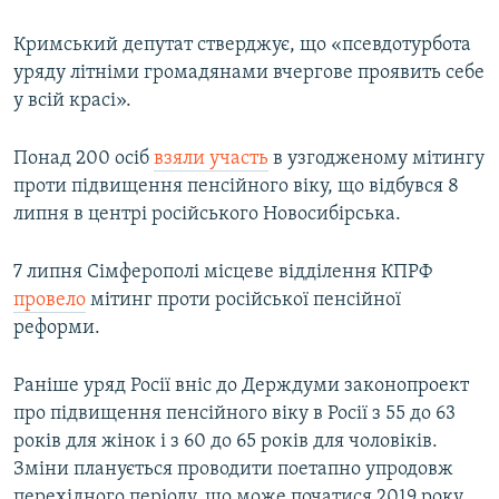
Кримський депутат стверджує, що «псевдотурбота
уряду літніми громадянами вчергове проявить себе
у всій красі».
Понад 200 осіб
взяли участь
в узгодженому мітингу
проти підвищення пенсійного віку, що відбувся 8
липня в центрі російського Новосибірська.
7 липня Сімферополі місцеве відділення КПРФ
провело
мітинг проти російської пенсійної
реформи.
Раніше уряд Росії вніс до Держдуми законопроект
про підвищення пенсійного віку в Росії з 55 до 63
років для жінок і з 60 до 65 років для чоловіків.
Зміни планується проводити поетапно упродовж
перехідного періоду, що може початися 2019 року.