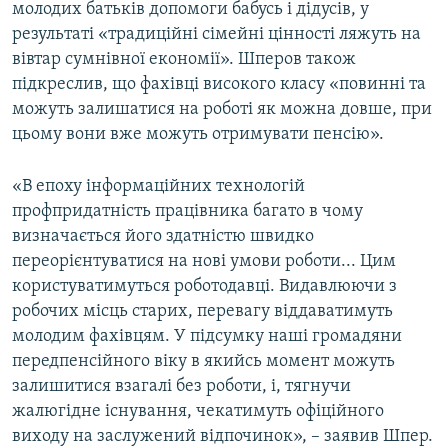
молодих батьків допомоги бабусь і дідусів, у
результаті «традиційні сімейні цінності ляжуть на
вівтар сумнівної економії». Шперов також
підкреслив, що фахівці високого класу «повинні та
можуть залишатися на роботі як можна довше, при
цьому вони вже можуть отримувати пенсію».
«В епоху інформаційних технологій
профпридатність працівника багато в чому
визначається його здатністю швидко
переорієнтуватися на нові умови роботи... Цим
користуватимуться роботодавці. Видавлюючи з
робочих місць старих, перевагу віддаватимуть
молодим фахівцям. У підсумку наші громадяни
передпенсійного віку в якийсь момент можуть
залишитися взагалі без роботи, і, тягнучи
жалюгідне існування, чекатимуть офіційного
виходу на заслужений відпочинок», – заявив Шпер.