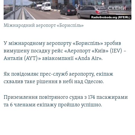
ВІДЕОУРОКИ «ELIFBE»
Русский
СВІДЧЕННЯ ОКУПАЦІЇ
Qırımtatar
Міжнародний аеропорт «Бориспіль»
УКРАЇНСЬКА ПРОБЛЕМА КРИМУ
ДОЛУЧАЙСЯ!
ІНФОГРАФІКА
У міжнародному аеропорту «Бориспіль» зробив
вимушену посадку рейс «Аеропорт «Київ» (IEV) –
Анталія (AYT)» авіакомпанії «Anda Air».
Усі сайти RFE/RL
Як повідомляє прес-служб аеропорту, екіпаж
схвалив таке рішення в небі над Одесою.
Приземлення повітряного судна з 174 пасажирами
та 6 членами екіпажу пройшло успішно.