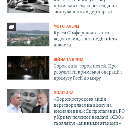
Мить – і ти шпигун. Як у
кримських судах розглядають
звинувачення в держзраді
ФОТОГАЛЕРЕЇ
Краса Сімферопольського
водосховища та занедбаність
довкола
ВІЙНА ТА КРИМ
Сорок днів, сорок ночей. Про
результати кримської операції з
примусу Росії до миру
ПОЛІТИКА
«Короткострокова акція
перетворилася на війну на
виснаження»: Як пропаганда РФ
у Криму пояснює невдачі «СВО»
та залякує «мінними атаками»