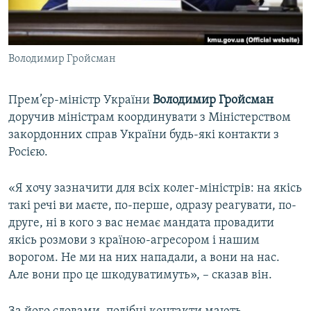
ВІДЕОУРОКИ «ELIFBE»
Русский
СВІДЧЕННЯ ОКУПАЦІЇ
Qırımtatar
Володимир Гройсман
УКРАЇНСЬКА ПРОБЛЕМА КРИМУ
ДОЛУЧАЙСЯ!
ІНФОГРАФІКА
Прем’єр-міністр України
Володимир Гройсман
доручив міністрам координувати з Міністерством
закордонних справ України будь-які контакти з
Усі сайти RFE/RL
Росією.
«Я хочу зазначити для всіх колег-міністрів: на якісь
такі речі ви маєте, по-перше, одразу реагувати, по-
друге, ні в кого з вас немає мандата провадити
якісь розмови з країною-агресором і нашим
ворогом. Не ми на них нападали, а вони на нас.
Але вони про це шкодуватимуть», – сказав він.