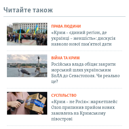
Читайте також
ПРАВА ЛЮДИНИ
«Крим – єдиний регіон, де
українці – меншість»: дискусія
навколо нової пам'ятної дати
ВІЙНА ТА КРИМ
Російська влада обіцяє закрити
морський шлях українським
БпЛА до Севастополя. Чи реально
це?
СУСПІЛЬСТВО
«Крим – не Росія»: маркетплейс
Ozon припинив прийом нових
замовлень на Кримському
півострові