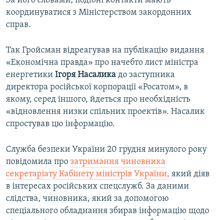
За його словами, подібні контакти мають
координуватися з Міністерством закордонних
справ.
Так Гройсман відреагував на публікацію видання
«Економічна правда» про начебто лист міністра
енергетики
Ігоря Насалика
до заступника
директора російської корпорації «Росатом», в
якому, серед іншого, йдеться про необхідність
«відновлення низки спільних проектів». Насалик
спростував цю інформацію.
Служба безпеки України 20 грудня минулого року
повідомила про
затримання чиновника
секретаріату Кабінету міністрів України,
який діяв
в інтересах російських спецслужб. За даними
слідства, чиновника, який за допомогою
спеціального обладнання збирав інформацію щодо