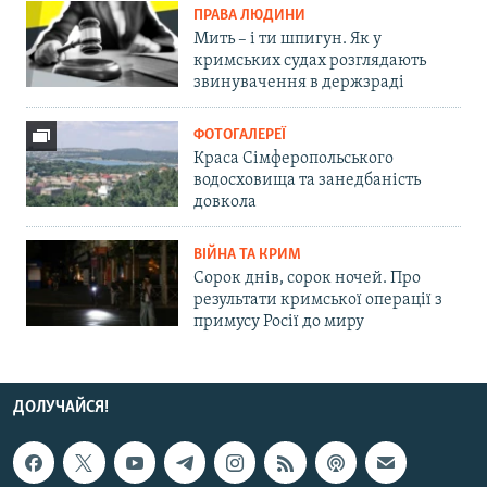
ПРАВА ЛЮДИНИ
Мить – і ти шпигун. Як у
кримських судах розглядають
звинувачення в держзраді
ФОТОГАЛЕРЕЇ
Краса Сімферопольського
водосховища та занедбаність
довкола
ВІЙНА ТА КРИМ
Сорок днів, сорок ночей. Про
результати кримської операції з
примусу Росії до миру
ДОЛУЧАЙСЯ!