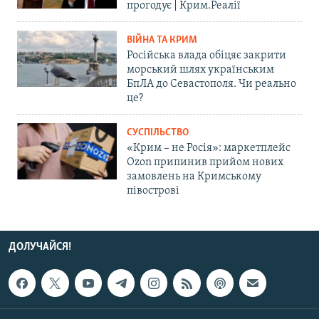
прогодує | Крим.Реалії
ВІЙНА ТА КРИМ
Російська влада обіцяє закрити
морський шлях українським
БпЛА до Севастополя. Чи реально
це?
СУСПІЛЬСТВО
«Крим – не Росія»: маркетплейс
Ozon припинив прийом нових
замовлень на Кримському
півострові
ДОЛУЧАЙСЯ!