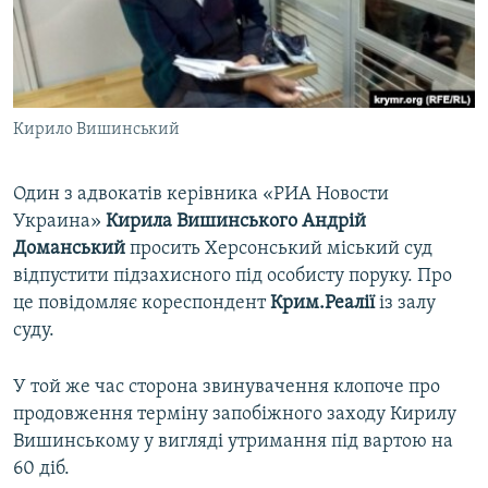
ВІДЕОУРОКИ «ELIFBE»
Русский
СВІДЧЕННЯ ОКУПАЦІЇ
Qırımtatar
УКРАЇНСЬКА ПРОБЛЕМА КРИМУ
Кирило Вишинський
ДОЛУЧАЙСЯ!
ІНФОГРАФІКА
Один з адвокатів керівника «РИА Новости
Украина»
Кирила
Вишинського
Андрій
Усі сайти RFE/RL
Доманський
просить Херсонський міський суд
відпустити підзахисного під особисту поруку. Про
це повідомляє кореспондент
Крим.Реалії
із залу
суду.
У той же час сторона звинувачення клопоче про
продовження терміну запобіжного заходу Кирилу
Вишинському у вигляді утримання під вартою на
60 діб.