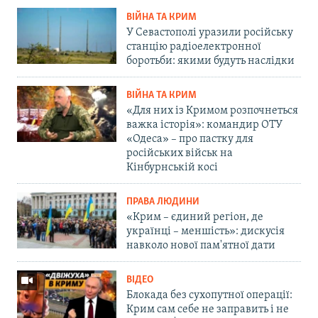
ВІЙНА ТА КРИМ
У Севастополі уразили російську
станцію радіоелектронної
боротьби: якими будуть наслідки
ВІЙНА ТА КРИМ
«Для них із Кримом розпочнеться
важка історія»: командир ОТУ
«Одеса» – про пастку для
російських військ на
Кінбурнській косі
ПРАВА ЛЮДИНИ
«Крим – єдиний регіон, де
українці – меншість»: дискусія
навколо нової пам'ятної дати
ВІДЕО
Блокада без сухопутної операції:
Крим сам себе не заправить і не