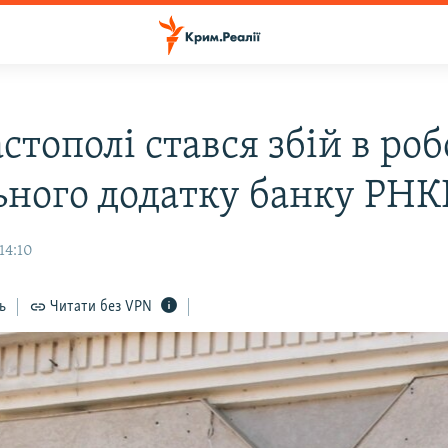
стополі стався збій в роб
ьного додатку банку РНК
14:10
ь
Читати без VPN