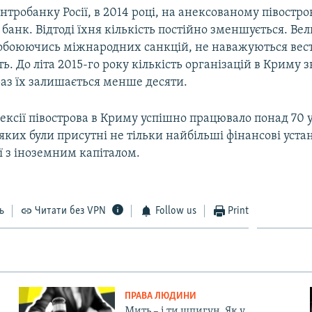
тробанку Росії, в 2014 році, на анексованому півостр
 банк. Відтоді їхня кількість постійно зменшується. Вел
 побоюючись міжнародних санкцій, не наважуються вес
ть. До літа 2015-го року кількість організацій в Криму 
аз їх залишається менше десяти.
ексії півострова в Криму успішно працювало понад 70 
 яких були присутні не тільки найбільші фінансові уста
ії з іноземним капіталом.
ь
Читати без VPN
Follow us
Print
ПРАВА ЛЮДИНИ
Мить – і ти шпигун. Як у