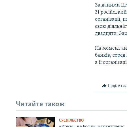
За даними Цен
31 російський
організації,
свою діяльніс
двадцяти. Зар
На момент ан
банків, серед
а й організац
Поділитис
Читайте також
СУСПІЛЬСТВО
«Крим – не Росія»: маркетплейс