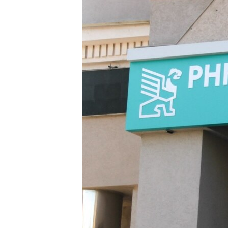
ВІДЕОУРОКИ «ELIFBE»
СВІДЧЕННЯ ОКУПАЦІЇ
УКРАЇНСЬКА ПРОБЛЕМА КРИМУ
ІНФОГРАФІКА