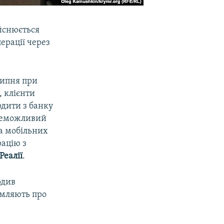
йснюється
ерації через
липня при
, клієнти
одити з банку
 неможливий
на мобільних
рацію з
Реалії
.
рдив
омляють про