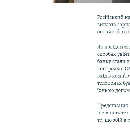
Російський н
виплата зарпл
онлайн-банкін
Як повідомля
спробах увійт
банку стали п
контрольні С
вхід в комп'ю
телефонах бу
їхньою допом
Представник 
наявність тех
те, що збій в