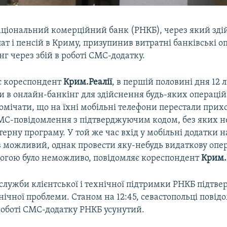
аціональний комерційний банк (РНКБ), через який зді
ат і пенсій в Криму, призупинив витратні банківські оп
г через збій в роботі СМС-додатку.
є кореспондент
Крим.Реалії
, в першій половині дня 12 
и в онлайн-банкінг для здійснення будь-яких операцій
омічати, що на їхні мобільні телефони перестали прих
МС-повідомлення з підтверджуючим кодом, без яких
терну програму. У той же час вхід у мобільні додатки 
в можливий, однак провести яку-небудь видаткову опе
огою було неможливо, повідомляє кореспондент
Крим.
служби клієнтської і технічної підтримки РНКБ підтве
нічної проблеми. Станом на 12:45, севастопольці повід
 роботі СМС-додатку РНКБ усунутий.