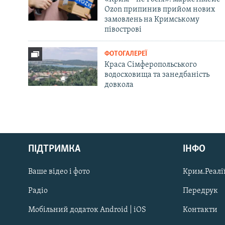
Ozon припинив прийом нових
замовлень на Кримському
півострові
ФОТОГАЛЕРЕЇ
Краса Сімферопольського
водосховища та занедбаність
довкола
Русский
ПІДТРИМКА
ІНФО
Qırımtatar
Ваше відео і фото
Крим.Реалії
ДОЛУЧАЙСЯ!
Радіо
Передрук
Мобільний додаток Android | iOS
Контакти