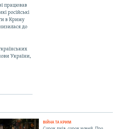
ові працював
икі російські
ти в Криму
знизилася до
українських
нови України,
ВІЙНА ТА КРИМ
Сорок днів, сорок ночей. Про