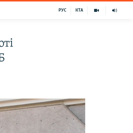
РУС
КТА
оті
Б