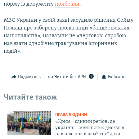
норму із документу
прибрали
.
МЗС України у своїй заяві засудило рішення Сейму
Польщі про заборону пропаганди «бандерівських
націоналістів», назвавши це «черговою спробою
нав’язати однобічне трактування історичних
подій».
Поділитись
Читати без VPN
Follow us
Читайте також
ПРАВА ЛЮДИНИ
«Крим – єдиний регіон, де
українці – меншість»: дискусія
навколо нової пам'ятної дати