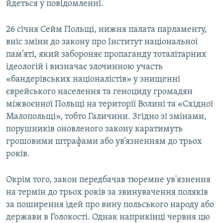
йдеться у повідомленні.
26 січня Сейм Польщі, нижня палата парламенту,
вніс зміни до закону про Інститут національної
пам’яті, який забороняє пропаганду тоталітарних
ідеологій і визначає злочинною участь
«бандерівських націоналістів» у знищенні
єврейського населення та геноциду громадян
міжвоєнної Польщі на території Волині та «Східної
Малопольщі», тобто Галичини. Згідно зі змінами,
порушників оновленого закону каратимуть
грошовими штрафами або ув’язненням до трьох
років.
Окрім того, закон передбачав тюремне ув'язнення
на термін до трьох років за звинувачення поляків
за поширення ідей про вину польського народу або
держави в Голокості. Однак наприкінці червня цю