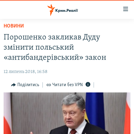
Доступність
посилання
Перейти
НОВИНИ
до
НОВИНИ
Порошенко закликав Дуду
основного
ВОДА.КРИМ
матеріалу
змінити польський
ВІДЕО ТА ФОТО
Перейти
«антибандерівський» закон
до
ПОЛІТИКА
основної
12 липень 2018, 16:58
БЛОГИ
навігації
Перейти
Поділитись
Читати без VPN
ПОГЛЯД
до
ІНТЕРВ'Ю
пошуку
ВСЕ ЗА ДЕНЬ
СПЕЦПРОЕКТИ
ЯК ОБІЙТИ БЛОКУВАННЯ
ДЕПОРТАЦІЯ