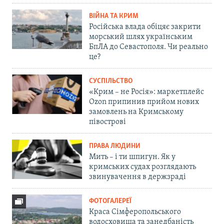
ВІЙНА ТА КРИМ
Російська влада обіцяє закрити
морський шлях українським
БпЛА до Севастополя. Чи реально
це?
СУСПІЛЬСТВО
«Крим – не Росія»: маркетплейс
Ozon припинив прийом нових
замовлень на Кримському
півострові
ПРАВА ЛЮДИНИ
Мить – і ти шпигун. Як у
кримських судах розглядають
звинувачення в держзраді
ФОТОГАЛЕРЕЇ
Краса Сімферопольського
водосховища та занедбаність