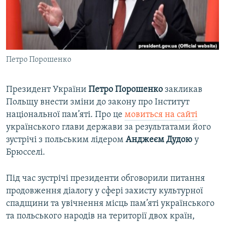
ВІДЕОУРОКИ «ELIFBE»
Русский
СВІДЧЕННЯ ОКУПАЦІЇ
Qırımtatar
УКРАЇНСЬКА ПРОБЛЕМА КРИМУ
Петро Порошенко
ДОЛУЧАЙСЯ!
ІНФОГРАФІКА
Президент України
Петро Порошенко
закликав
Польщу внести зміни до закону про Інститут
Усі сайти RFE/RL
національної пам’яті. Про це
мовиться на сайті
українського глави держави за результатами його
зустрічі з польським лідером
Анджеєм Дудою
у
Брюсселі.
Під час зустрічі президенти обговорили питання
продовження діалогу у сфері захисту культурної
спадщини та увічнення місць пам’яті українського
та польського народів на території двох країн,