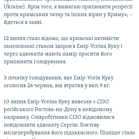
Ukraine). Крім того, я вимагаю припинити репресії
проти кримських татар та інших вірян у Криму», –
йдеться в заяві.
12 липня стало відомо, що кримські активісти
занепокоєні станом здоров'я Емір-Усеїна Куку і
через адвокатів мають намір просити його
припинити голодування.
З початку голодування, яке Емір-Усеїн Куку
оголосив 26 червня, він втратив у вазі 9 кг.
10 липня Емір-Усеїна Куку вивезли з СІЗО
російського Ростова-на-Дону в невідомому
напрямку. Співробітники СІЗО відмовилися
повідомляти адвокату Сергію Локтєву
місцеперебування його підзахисного. Пізніше стало