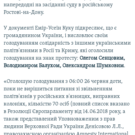
напередодні на засіданні суду в російському
Ростові-на-Дону.
У документі Емір-Усеїн Куку підкреслює, що є
громадянином України, і висловлює своїм
голодуванням солідарність з іншими українськими
політв'язнями в Росії та Криму, які оголосили
голодування на знак протесту:
Олегом Сенцовим,
Володимиром Балухом, Олександром Шумковим
.
«Оголошую голодування з 06:00 26 червня доти,
поки не вирішиться питання зі звільненням
політв'язнів у російських в'язницях, виправних
колоніях, кількістю 70 осіб (повний список вказано
в Резолюції Європарламенту від 14.06.2018 року, а
також представлений Уповноваженим з прав
людини Верховної Ради України Денісовою Л.Л.,
правозахисною організацією Amnesty International