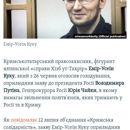
ВІДЕОУРОКИ «ELIFBE»
Русский
СВІДЧЕННЯ ОКУПАЦІЇ
Qırımtatar
УКРАЇНСЬКА ПРОБЛЕМА КРИМУ
ДОЛУЧАЙСЯ!
ІНФОГРАФІКА
Емір-Усеїн Куку
Кримськотатарський правозахисник, фігурант
Усі сайти RFE/RL
ялтинської «справи Хізб ут-Тахрір»
Емір-Усеїн
Куку
, який з 26 червня оголосив голодування,
оприлюднив заяву до президента Росії
Володимира
Путіна
, Генпрокурора Росії
Юрія Чайки
, в якому
вимагає звільнення політв'язнів, яких тримають у
Росії та в Криму.
Як
повідомляє
12 липня об'єднання «Кримська
солідарність», заяву Емір-Усеїн Куку оприлюднив