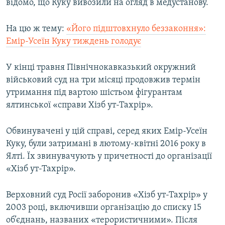
відомо, що Куку вивозили на огляд в медустанову.
На цю ж тему:
«Його підштовхнуло беззаконня»:
Емір-Усеїн Куку тиждень голодує
У кінці травня Північнокавказький окружний
військовий суд на три місяці продовжив термін
утримання під вартою шістьом фігурантам
ялтинської «справи Хізб ут-Тахрір».
Обвинувачені у цій справі, серед яких Емір-Усеїн
Куку, були затримані в лютому-квітні 2016 року в
Ялті. Їх звинувачують у причетності до організації
«Хізб ут-Тахрір».
Верховний суд Росії заборонив «Хізб ут-Тахрір» у
2003 році, включивши організацію до списку 15
об’єднань, названих «терористичними». Після