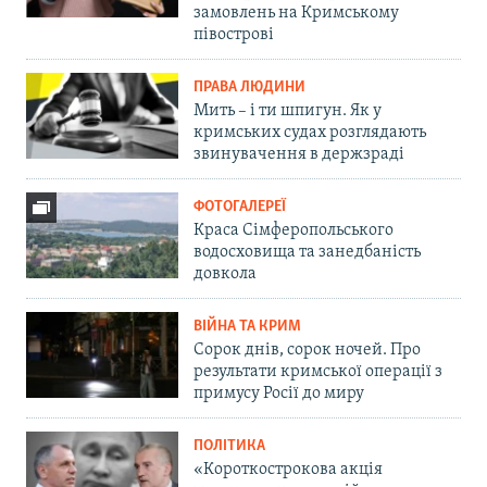
замовлень на Кримському
півострові
ПРАВА ЛЮДИНИ
Мить – і ти шпигун. Як у
кримських судах розглядають
звинувачення в держзраді
ФОТОГАЛЕРЕЇ
Краса Сімферопольського
водосховища та занедбаність
довкола
ВІЙНА ТА КРИМ
Сорок днів, сорок ночей. Про
результати кримської операції з
примусу Росії до миру
ПОЛІТИКА
«Короткострокова акція