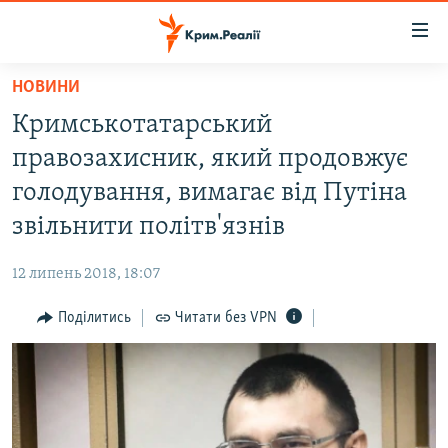
Доступність
посилання
Перейти
НОВИНИ
до
НОВИНИ
Кримськотатарський
основного
ВОДА.КРИМ
матеріалу
правозахисник, який продовжує
ВІДЕО ТА ФОТО
Перейти
голодування, вимагає від Путіна
до
ПОЛІТИКА
звільнити політв'язнів
основної
БЛОГИ
навігації
12 липень 2018, 18:07
Перейти
ПОГЛЯД
до
Поділитись
Читати без VPN
ІНТЕРВ'Ю
пошуку
ВСЕ ЗА ДЕНЬ
СПЕЦПРОЕКТИ
ЯК ОБІЙТИ БЛОКУВАННЯ
ДЕПОРТАЦІЯ