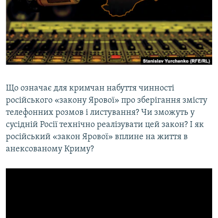
ВІДЕОУРОКИ «ELIFBE»
Русский
СВІДЧЕННЯ ОКУПАЦІЇ
Qırımtatar
УКРАЇНСЬКА ПРОБЛЕМА КРИМУ
ДОЛУЧАЙСЯ!
ІНФОГРАФІКА
Що означає для кримчан набуття чинності
російського «закону Ярової» про зберігання змісту
Усі сайти RFE/RL
телефонних розмов і листування? Чи зможуть у
сусідній Росії технічно реалізувати цей закон? І як
російський «закон Ярової» вплине на життя в
анексованому Криму?