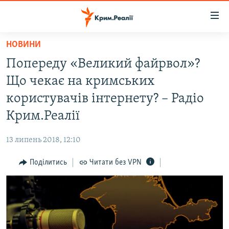
Доступність
посилання
Перейти
НОВИНИ
до
НОВИНИ
Попереду «Великий файрвол»?
основного
ВОДА.КРИМ
матеріалу
Що чекає на кримських
ВІДЕО ТА ФОТО
Перейти
користувачів інтернету? – Радіо
до
ПОЛІТИКА
Крим.Реалії
основної
БЛОГИ
навігації
13 липень 2018, 12:10
Перейти
ПОГЛЯД
до
Поділитись
Читати без VPN
ІНТЕРВ'Ю
пошуку
ВСЕ ЗА ДЕНЬ
СПЕЦПРОЕКТИ
ЯК ОБІЙТИ БЛОКУВАННЯ
ДЕПОРТАЦІЯ