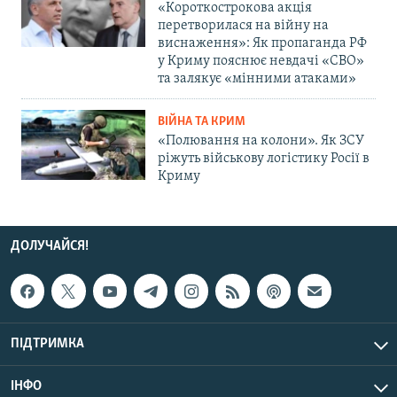
«Короткострокова акція
перетворилася на війну на
виснаження»: Як пропаганда РФ
у Криму пояснює невдачі «СВО»
та залякує «мінними атаками»
ВІЙНА ТА КРИМ
«Полювання на колони». Як ЗСУ
ріжуть військову логістику Росії в
Криму
ДОЛУЧАЙСЯ!
ПІДТРИМКА
ІНФО