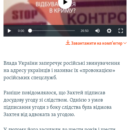
0:00
26:50
Завантажити на комп'ютер
Влада України заперечує російські звинувачення
на адресу українців і називає їх «провокацією»
російських спецслужб.
Раніше повідомлялося, що Захтей підписав
досудову угоду зі слідством. Однією з умов
підписання угоди з боку слідства була відмова
Захтея від адвоката за угодою.
У лютому його засудили до шести років і шести