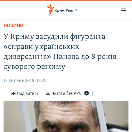
Доступність
посилання
Перейти
НОВИНИ
до
НОВИНИ
У Криму засудили фігуранта
основного
ВОДА.КРИМ
матеріалу
«справи українських
ВІДЕО ТА ФОТО
Перейти
диверсантів» Панова до 8 років
до
ПОЛІТИКА
суворого режиму
основної
БЛОГИ
навігації
13 липень 2018, 11:02
Перейти
ПОГЛЯД
до
Поділитись
Читати без VPN
ІНТЕРВ'Ю
пошуку
ВСЕ ЗА ДЕНЬ
СПЕЦПРОЕКТИ
ЯК ОБІЙТИ БЛОКУВАННЯ
ДЕПОРТАЦІЯ