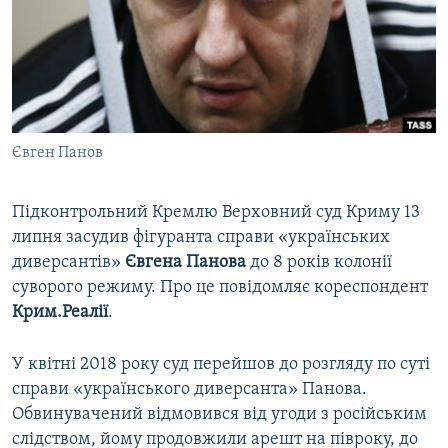
ВІДЕОУРОКИ «ELIFBE»
Русский
СВІДЧЕННЯ ОКУПАЦІЇ
Qırımtatar
УКРАЇНСЬКА ПРОБЛЕМА КРИМУ
ДОЛУЧАЙСЯ!
ІНФОГРАФІКА
Євген Панов
Підконтрольний Кремлю Верховний суд Криму 13
Усі сайти RFE/RL
липня засудив фігуранта справи «українських
диверсантів»
Євгена Панова
до 8 років колонії
суворого режиму. Про це повідомляє кореспондент
Крим.Реалії
.
У квітні 2018 року суд перейшов до розгляду по суті
справи «українського диверсанта» Панова.
Обвинувачений відмовився від угоди з російським
слідством, йому продовжили арешт на півроку, до