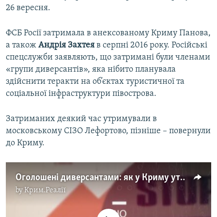
26 вересня.
ФСБ Росії затримала в анексованому Криму Панова,
а також
Андрія Захтея
в серпні 2016 року. Російські
спецслужби заявляють, що затримані були членами
«групи диверсантів», яка нібито планувала
здійснити теракти на об’єктах туристичної та
соціальної інфраструктури півострова.
Затриманих деякий час утримували в
московському СІЗО Лефортово, пізніше – повернули
до Криму.
Оголошені диверсантами: як у Криму утримують Панова і Захтея | Крим.Реалії ТБ (відео)
by
Крим.Реалії
No media source currently available