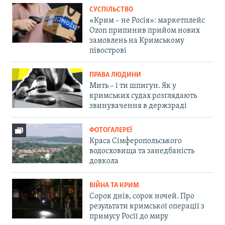
СУСПІЛЬСТВО
«Крим – не Росія»: маркетплейс
Ozon припинив прийом нових
замовлень на Кримському
півострові
ПРАВА ЛЮДИНИ
Мить – і ти шпигун. Як у
кримських судах розглядають
звинувачення в держзраді
ФОТОГАЛЕРЕЇ
Краса Сімферопольського
водосховища та занедбаність
довкола
ВІЙНА ТА КРИМ
Сорок днів, сорок ночей. Про
результати кримської операції з
примусу Росії до миру