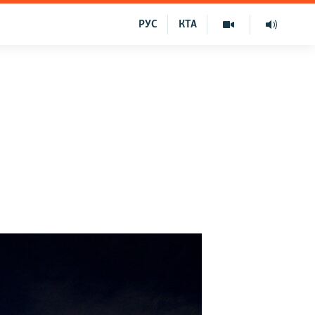
РУС
КТА