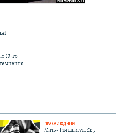
ині
ю 13-го
затемнення
ПРАВА ЛЮДИНИ
Мить – і ти шпигун. Як у