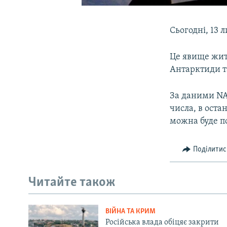
Сьогодні, 13 
Це явище жите
Антарктиди та
За даними NAS
числа, в оста
можна буде по
Поділитис
Читайте також
ВІЙНА ТА КРИМ
Російська влада обіцяє закрити