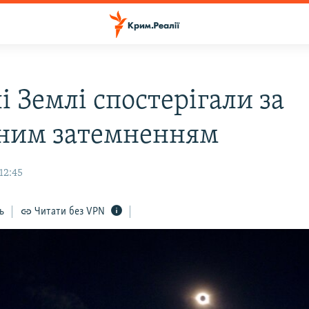
 Землі спостерігали за
ним затемненням
12:45
ь
Читати без VPN