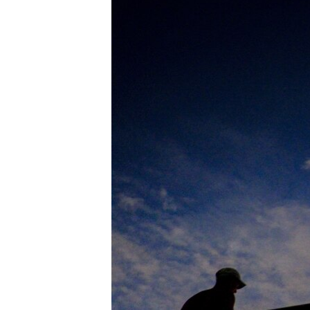
ВІДЕОУРОКИ «ELIFBE»
СВІДЧЕННЯ ОКУПАЦІЇ
УКРАЇНСЬКА ПРОБЛЕМА КРИМУ
ІНФОГРАФІКА