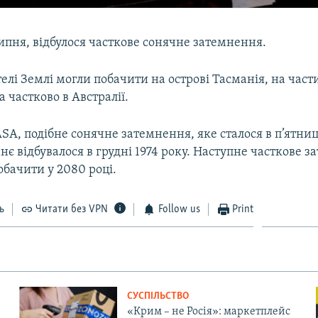
липня, відбулося часткове сонячне затемнення.
лі Землі могли побачити на острові Тасманія, на част
 частково в Австралії.
A, подібне сонячне затемнення, яке сталося в п’ятниц
ннє відбувалося в грудні 1974 року. Наступне часткове 
бачити у 2080 році.
ь
Читати без VPN
Follow us
Print
СУСПІЛЬСТВО
«Крим – не Росія»: маркетплейс