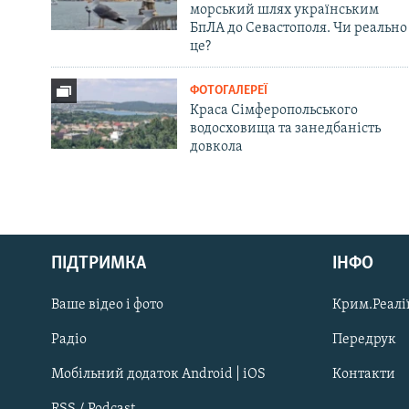
морський шлях українським
БпЛА до Севастополя. Чи реально
це?
ФОТОГАЛЕРЕЇ
Краса Сімферопольського
водосховища та занедбаність
довкола
Русский
ПІДТРИМКА
ІНФО
Qırımtatar
Ваше відео і фото
Крим.Реалії
ДОЛУЧАЙСЯ!
Радіо
Передрук
Мобільний додаток Android | iOS
Контакти
RSS / Podcast