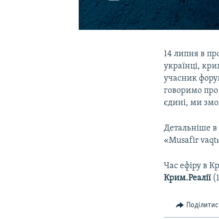
14 липня в про
українці, кри
учасник форум
говоримо про 
єдині, ми зм
Детальніше в
«Musafir vaqt
Час ефіру в К
Крим.Реалії
(1
Поділитис