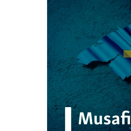
ВІДЕОУРОКИ «ELIFBE»
СВІДЧЕННЯ ОКУПАЦІЇ
УКРАЇНСЬКА ПРОБЛЕМА КРИМУ
ІНФОГРАФІКА