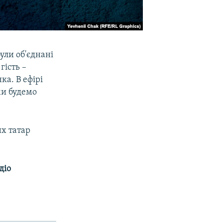
були об'єднані
гість –
ка. В ефірі
ми будемо
х татар
діо