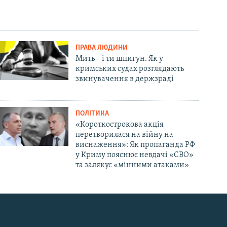
ПРАВА ЛЮДИНИ
Мить – і ти шпигун. Як у
кримських судах розглядають
звинувачення в держзраді
ПОЛІТИКА
«Короткострокова акція
перетворилася на війну на
виснаження»: Як пропаганда РФ
у Криму пояснює невдачі «СВО»
та залякує «мінними атаками»