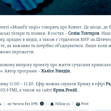
екті «Musafir vaqtı» говорять про Ковчег. Це місце, де 
мські татари та поляки. В гостях –
Селім
Тохтаров
. Наш 
у, працює в медіа, а також є студентом КНУ ім.Шевчен
те, як важливо та потрібно об'єднуватися. Лише коли 
ожемо перемогти.
 новому випуску проекту про життя сучасних кримськи
ı». Автор програми –
Халісе Зінедін
.
риму 11:00 – 11:20. Ефір можна слухати Криму в ефірі
Ра
05.9 FM), а також на сайті
Крим.Реалії
.
ь
Читати без VPN
Follow us
Print