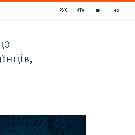
РУС
КТА
що
їнців,