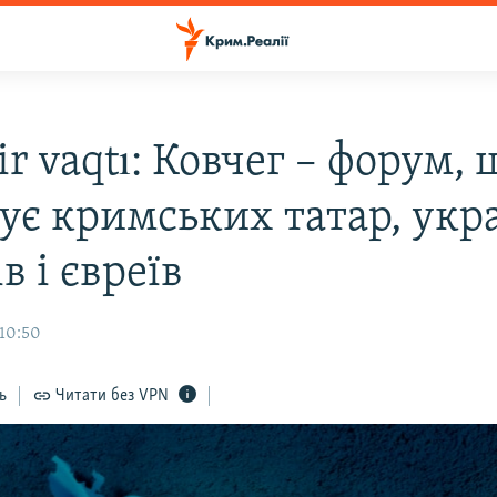
r vaqtı: Ковчег – форум, 
ує кримських татар, укра
в і євреїв
 10:50
ь
Читати без VPN